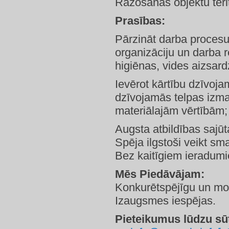
Ražošanas objektu teri
Prasības:
Pārzināt darba procesu 
organizāciju un darba 
higiēnas, vides aizsard
Ievērot kārtību dzīvojam
dzīvojamās telpas izm
materiālajām vērtībām;
Augsta atbildības sajūt
Spēja ilgstoši veikt sm
Bez kaitīgiem ieradum
Mēs Piedāvājam:
Konkurētspējīgu un mot
Izaugsmes iespējas.
Pieteikumus lūdzu sūt