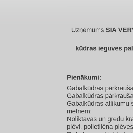
Uzņēmums
SIA VE
kūdras ieguves pal
Pienākumi:
Gabalkūdras pārkrauša
Gabalkūdras pārkrauša
Gabalkūdras atlikumu 
metriem;
Noliktavas un grēdu kra
plēvi, polietilēna plēve