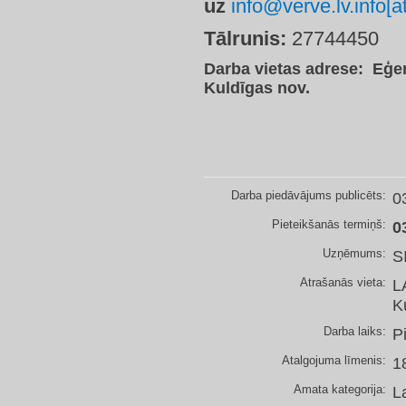
uz
info@verve.lv.info[a
Tālrunis:
27744450
Darba vietas adrese: Eģen
Kuldīgas nov.
Darba piedāvājums publicēts:
0
Pieteikšanās termiņš:
0
Uzņēmums:
S
Atrašanās vieta:
L
K
Darba laiks:
P
Atalgojuma līmenis:
1
Amata kategorija:
L