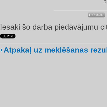
D
Nosūtīt
Iesaki šo darba piedāvājumu ci
Atpakaļ uz meklēšanas rezu