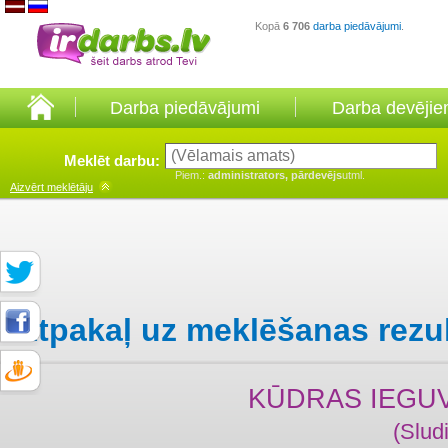
Kopā
6 706
darba piedāvājumi
.
Darba piedāvājumi
Darba devēji
Meklēt darbu:
Piem.:
administrators, pārdevējs
utml.
Aizvērt
meklētāju
Atpakaļ uz meklēšanas rezu
KŪDRAS IEGU
(Slud