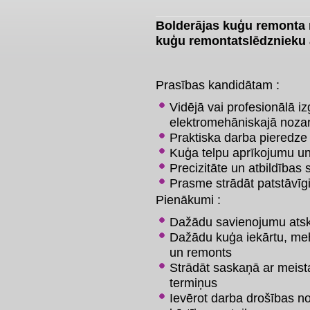
Bolderājas kuģu remonta 
kuģu remontatslēdznieku a
Prasības kandidātam :
Vidējā vai profesionālā iz
elektromehāniskajā noza
Praktiska darba pieredze
Kuģa telpu aprīkojumu un
Precizitāte un atbildības 
Prasme strādāt patstāvī
Pienākumi :
Dažādu savienojumu ats
Dažādu kuģa iekārtu, m
un remonts
Strādāt saskaņā ar meist
termiņus
Ievērot darba drošības 