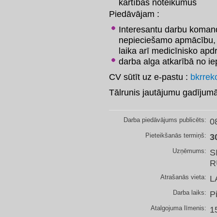
kārtības noteikumus
Piedāvājam :
Interesantu darbu komand
nepieciešamo apmācību, 
laika arī medicīnisko ap
darba alga atkarībā no i
CV sūtīt uz e-pastu :
bkrrek
Tālrunis jautājumu gadījum
Darba piedāvājums publicēts:
0
Pieteikšanās termiņš:
3
Uzņēmums:
S
R
Atrašanās vieta:
L
Darba laiks:
P
Atalgojuma līmenis:
1