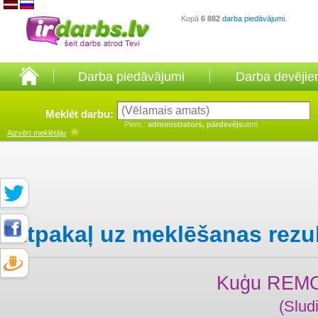
Kopā
6 882
darba piedāvājumi
.
Darba piedāvājumi
Darba devēji
Meklēt darbu:
Piem.:
administrators, pārdevējs
utml.
Aizvērt
meklētāju
Atpakaļ uz meklēšanas rezu
Kuģu REM
(Slud