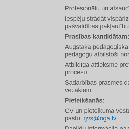
Profesionālu un atsaucī
Iespēju strādāt vispāriz
pašvaldības pakļautību
Prasības kandidātam
Augstākā pedagoģiskā iz
pedagogu atbilstoši no
Atbildīga attieksme pr
procesu.
Sadarbības prasmes da
vecākiem.
Pieteikšanās:
CV un pieteikuma vēstu
pastu:
rjvs@riga.lv.
Papildu informācija pa