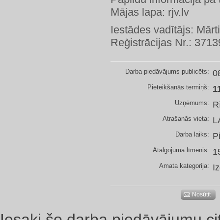
Mājas lapa: rjv.lv
Iestādes vadītājs: Mārt
Reģistrācijas Nr.: 371
Darba piedāvājums publicēts:
0
Pieteikšanās termiņš:
1
Uzņēmums:
R
Atrašanās vieta:
L
Darba laiks:
P
Atalgojuma līmenis:
1
Amata kategorija:
I
Nosūtīt
Iesaki šo darba piedāvājumu ci