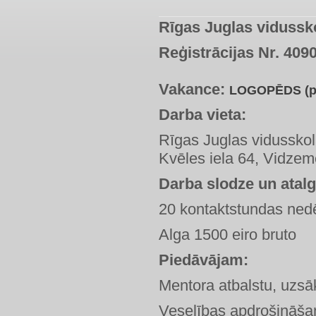
Rīgas Juglas vidussk
Reģistrācijas Nr. 40
Vakance:
LOGOPĒDS (pro
Darba vieta:
Rīgas Juglas vidussko
Kvēles iela 64, Vidzem
Darba slodze un atal
20 kontaktstundas ned
Alga 1500 eiro bruto
Piedāvājam:
Mentora atbalstu, uzsā
Veselības apdrošināša