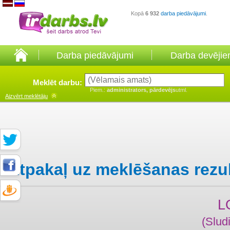
Kopā
6 932
darba piedāvājumi
.
Darba piedāvājumi
Darba devēji
Meklēt darbu:
Piem.:
administrators, pārdevējs
utml.
Aizvērt
meklētāju
Atpakaļ uz meklēšanas rezu
L
(Slud