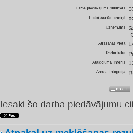
Darba piedāvājums publicēts:
0
Pieteikšanās termiņš:
0
Uzņēmums:
S
"
Atrašanās vieta:
L
Darba laiks:
P
Atalgojuma līmenis:
1
Amata kategorija:
R
Nosūtīt
Iesaki šo darba piedāvājumu ci
Atpakaļ uz meklēšanas rezu