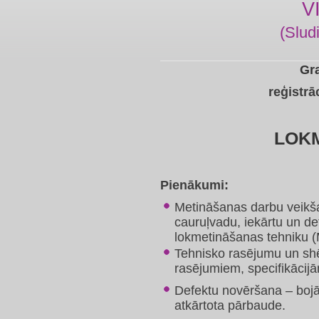
V
(Slud
Gr
reģistrā
LOK
Pienākumi:
Metināšanas darbu veikša
cauruļvadu, iekārtu un de
lokmetināšanas tehniku 
Tehnisko rasējumu un shēm
rasējumiem, specifikācij
Defektu novēršana – boj
atkārtota pārbaude.