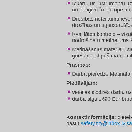
Iekārtu un instrumentu u
un palīgierīču apkope un
Drošības noteikumu ievē
drošības un ugunsdrošīb
Kvalitātes kontrole – viz
nodrošinātu metinājuma šuv
Metināšanas materiālu sa
griešana, slīpēšana un ci
Prasības:
​Darba pieredze Metinātāj
Piedāvājam:
veselas slodzes darbu uz 
darba algu 1690 Eur brut
Kontaktinformācija:
pietei
pastu
safety.tm@inbox.lv.saf