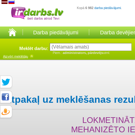
Kopā
6 982
darba piedāvājumi
.
Darba piedāvājumi
Darba devēji
Meklēt darbu:
Piem.:
administrators, pārdevējs
utml.
Aizvērt
meklētāju
Atpakaļ uz meklēšanas rezu
LOKMETINĀT
MEHANIZĒTO I