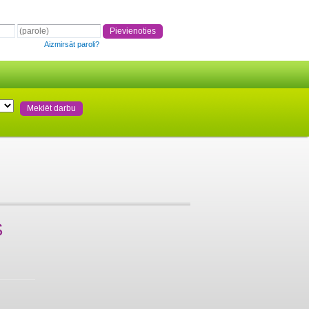
Aizmirsāt paroli?
S