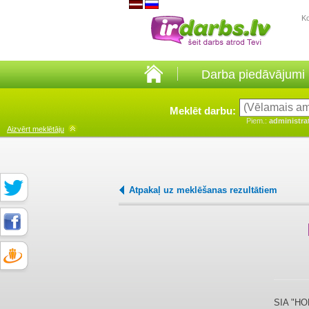
K
Darba piedāvājumi
Meklēt darbu:
Piem.:
administra
Aizvērt
meklētāju
Atpakaļ uz meklēšanas rezultātiem
SIA "HO