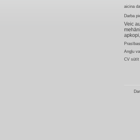
aicina 
Darba pi
Veic a
meh
ā
n
apkopi
Prasības
Angļu va
CV sūtīt
Dar