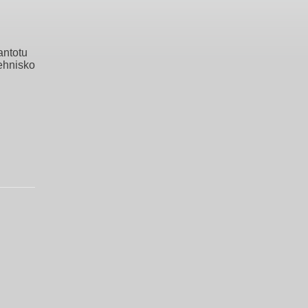
antotu
tehnisko