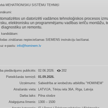
darbā MEHATRONISKU SISTĒMU TEHNIĶI
enākumi:
utomatiz
ē
tos un datoriz
ē
ti
vad
ā
mos tehnolo
ģ
iskos procesos izm
isku, elektronisku un
programm
ē
jamu vad
ī
bas ier
īč
u mont
ā
žu, 
, diagnostiku un
remontu.
 kandidātam:
lodas zināšanas nepieciešamas SIEMENS instrukciju lasīšanai.
 uz e-pastu:
info@hominem.lv
ba piedāvājums publicēts:
02.06.2026.
202
Pieteikšanās termiņš:
01.09.2026.
Uzņēmums:
Sabiedrība ar ierobežotu atbildību "HOMINEM"
Atrašanās vieta:
LATVIJA, Tēriņu iela 36A, Rīga, Latvija
Darba laiks:
Pilna slodze
Atalgojuma līmenis:
1300 – 1500