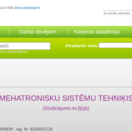
opā
6 926
darba piedāvājumi
.
Darba devējiem
Karjeras akadēmija
Atrašanās vieta:
tors, pārdevējs
utml.
MEHATRONISKU SISTĒMU TEHNIĶI
(Sludinājums no
NVA
)
MINEM", reģ. Nr. 41503031728