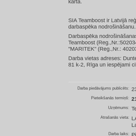
kārtā.
SIA Teamboost ir Latvijā re
darbaspēka nodrošināšanu.
Darbaspēka nodrošināšanas 
Teamboost (Reg.,Nr.:50203
"MARITEK" (Reg.,Nr.: 4020
Darba vietas adreses: Dunte
81 k-2, Rīga un iespējami cit
Darba piedāvājums publicēts:
2
Pieteikšanās termiņš:
2
Uzņēmums:
T
Atrašanās vieta:
L
L
Darba laiks:
P