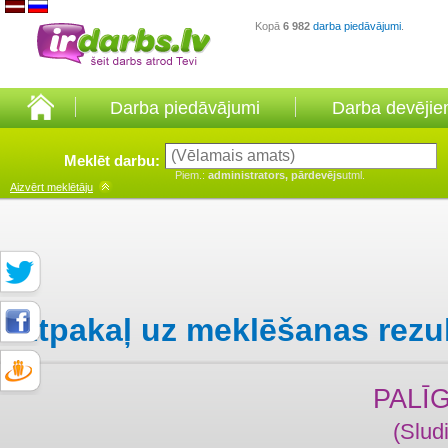
Kopā
6 982
darba piedāvājumi
.
Darba piedāvājumi
Darba devēji
Meklēt darbu:
Piem.:
administrators, pārdevējs
utml.
Aizvērt
meklētāju
Atpakaļ uz meklēšanas rezu
PALĪ
(Slud