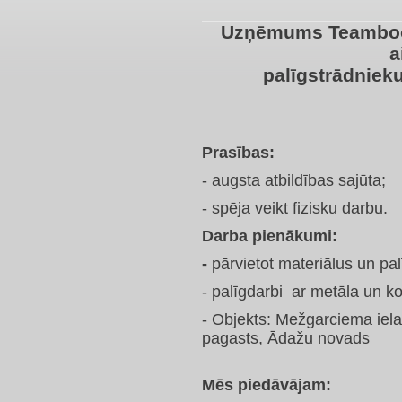
Uzņēmums Teamboos
a
palīgstrādniek
Prasības:
- augsta atbildības sajūta;
- spēja veikt fizisku darbu.
Darba pienākumi:
-
pārvietot materiālus un pa
- palīgdarbi ar metāla un k
- Objekts: Mežgarciema iel
pagasts,
Ādažu novads
Mēs piedāvājam: