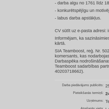
- darba algu no 1761 līdz 1
- konkurētspējīgu un motivē
- labus darba apstākļus.
CV sūtīt uz e-pasta adresi:
Informējam, ka sazināsimies
kārtā.
SIA Teamboost, reģ. Nr. 502
komersants, kas nodarboja
Darbaspēka nodrošināšanas 
Teamboost sadarbības partn
40203718662).
Darba piedāvājums publicēts:
2
Pieteikšanās termiņš:
2
Uzņēmums:
T
Atrašanās vieta: