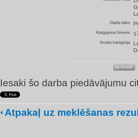
L
G
L
Darba laiks:
P
Atalgojuma līmenis:
1
Amata kategorija:
L
D
Nosūtīt
Iesaki šo darba piedāvājumu ci
Atpakaļ uz meklēšanas rezu