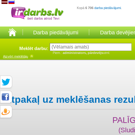
Kopā
6 706
darba piedāvājumi
.
Darba piedāvājumi
Darba devēji
Meklēt darbu:
Piem.:
administrators, pārdevējs
utml.
Aizvērt
meklētāju
Atpakaļ uz meklēšanas rezu
PALĪ
(Slud