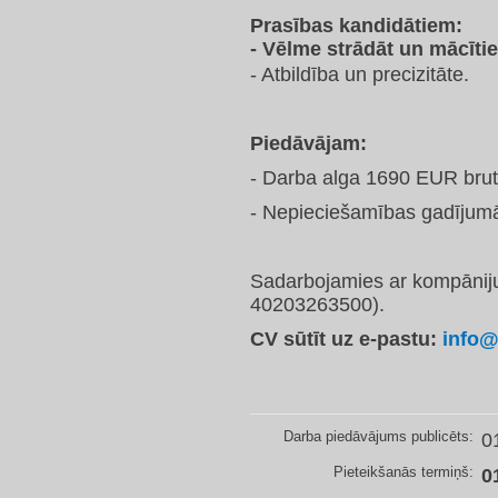
Prasības kandidātiem:
- Vēlme strādāt un mācītie
- Atbildība un precizitāte.
Piedāvājam:
- Darba alga 1690 EUR brut
- Nepieciešamības gadījumā
Sadarbojamies ar kompāniju
40203263500).
CV sūtīt uz e-pastu:
info@
Darba piedāvājums publicēts:
0
Pieteikšanās termiņš:
0