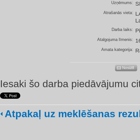
Uzņēmums:
S
Atrašanās vieta:
L
L
Darba laiks:
P
Atalgojuma līmenis:
1
Amata kategorija:
R
Nosūtīt
Iesaki šo darba piedāvājumu ci
Atpakaļ uz meklēšanas rezu