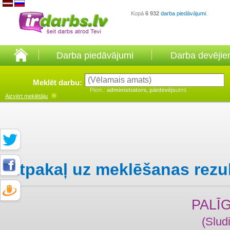
Kopā
6 932
darba piedāvājumi
.
Darba piedāvājumi
Darba devēji
Meklēt darbu:
Piem.:
administrators, pārdevējs
utml.
Aizvērt
meklētāju
Atpakaļ uz meklēšanas rezu
PALĪ
(Slud