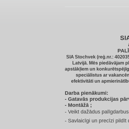
SI
PAL
SIA Stochvek (reģ.nr.: 40203
Latvijā.
Mēs piedāvājam pl
apstākļiem un konkurētspējī
speciālistus ar vakancē
efektivitāti un apmierināt
Darba pienākumi:
- Gatavās produkcijas pārv
- Montāžā ;
- Veikt dažādus
palīgdarbu
- Savlaicīgi un precīzi pildī