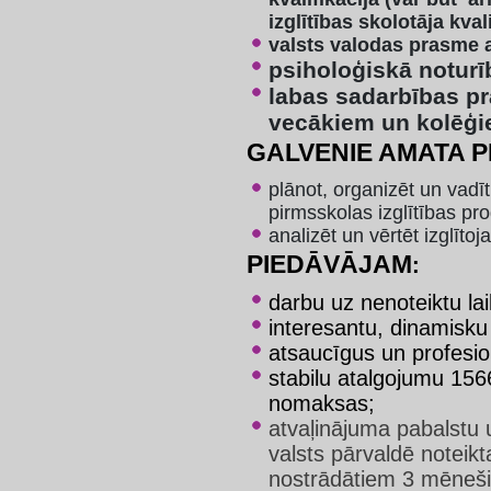
izglītības skolotāja kvali
valsts valodas prasme a
psiholoģiskā noturī
labas sadarbības p
vecākiem un kolēģi
GALVENIE AMATA P
plānot, organizēt un vadī
pirmsskolas izglītības 
analizēt un vērtēt izglīt
PIEDĀVĀJAM
:
darbu uz nenoteiktu lai
interesantu, dinamisku
atsaucīgus un profesio
stabilu atalgojumu 15
nomaksas;
atvaļinājuma pabalstu u
valsts pārvaldē noteik
nostrādātiem 3 mēneš