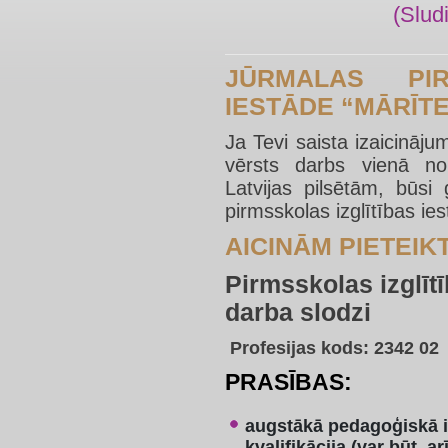
(Slud
JŪRMALAS PIR
IESTĀDE “MĀRĪTE
Ja Tevi saista izaicināju
vērsts darbs vienā no
Latvijas pilsētām, būs
pirmsskolas izglītības ie
AICINĀM PIETEIK
Pirmsskolas izglīt
darba slodzi
Profesijas kods: 2342 02
PRASĪBAS:
augstākā pedagoģiskā iz
kvalifikācija (var būt a