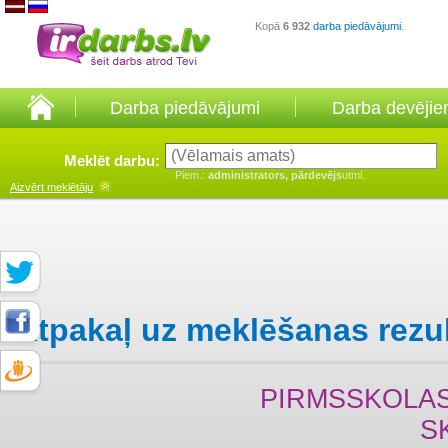
Kopā
6 932
darba piedāvājumi
.
Darba piedāvājumi
Darba devēji
Meklēt darbu:
Piem.:
administrators, pārdevējs
utml.
Aizvērt
meklētāju
Atpakaļ uz meklēšanas rezu
PIRMSSKOLAS
S