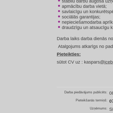
stabilu darbu augošā u
apmācību darba vietā;
savlaicīgu un konkurētsp
sociālās garantijas;
nepieciešamodarba aprī
draudzīgu un atsaucīgu k
Darba laiks darba dienās no
Atalgojums atkarīgs no pad
Pieteikties:
sūtot CV uz : kaspars
@icebe
Darba piedāvājums publicēts:
0
Pieteikšanās termiņš:
0
Uzņēmums:
S