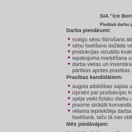
SIA "Ice Ber
Piedāvā darbu p
Darba pienākumi:
svaigu sēņu šķirošana atb
sēņu fasēšana dažāda ve
produkcijas vizuālās kvali
iepakojuma marķēšana un 
darba vietas un inventāra
pārtikas aprites prasības.
Prasības kandidātiem:
augsta atbildības sajūta u
izpratni par produkcijas kv
spēja veikt fizisku darbu
prasme strādāt komandā
vēlama iepriekšēja darba
fasēšanā, taču tā nav ob
Mēs piedāvājam: