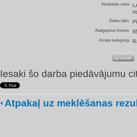
Atrašanās vieta:
L
n
Darba laiks:
P
Atalgojuma līmenis:
8
Amata kategorija:
R
Nosūtīt
Iesaki šo darba piedāvājumu ci
Atpakaļ uz meklēšanas rezu