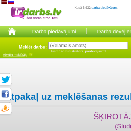
Kopā
6 932
darba piedāvājumi
.
Darba piedāvājumi
Darba devēji
Meklēt darbu:
Piem.:
administrators, pārdevējs
utml.
Aizvērt
meklētāju
Atpakaļ uz meklēšanas rezu
ŠĶIROTĀ
(Slud