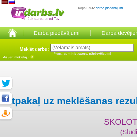
Kopā
6 932
darba piedāvājumi
.
Darba piedāvājumi
Darba devēji
Meklēt darbu:
Piem.:
administrators, pārdevējs
utml.
Aizvērt
meklētāju
Atpakaļ uz meklēšanas rezu
SKOLOT
(Slud