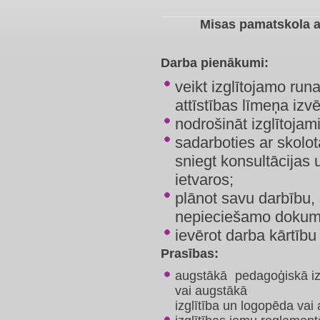
Misas pamatskola a
Darba pienākumi:
veikt izglītojamo run
attīstības līmeņa izv
nodrošināt izglītoja
sadarboties ar skolo
sniegt konsultācijas
ietvaros;
plānot savu darbību,
nepieciešamo dokume
ievērot darba kārtību
Prasības:
augstākā pedagoģiskā izgl
vai augstākā
izglītība un logopēda vai 