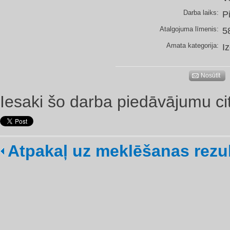
Darba laiks:
P
Atalgojuma līmenis:
58
Amata kategorija:
I
Nosūtīt
Iesaki šo darba piedāvājumu ci
Atpakaļ uz meklēšanas rezu