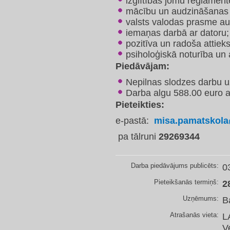
izglītības jomu reglamen
mācību un audzināšanas 
valsts valodas prasme au
iemaņas darbā ar datoru;
pozitīva un radoša attiek
psiholoģiskā noturība un
Piedāvājam:
Nepilnas slodzes darbu uz
Darba algu 588.00 euro 
Pieteikties:
e-pastā:
misa.pamatskol
pa tālruni
29269344
Darba piedāvājums publicēts:
0
Pieteikšanās termiņš:
2
Uzņēmums:
B
Atrašanās vieta:
L
V