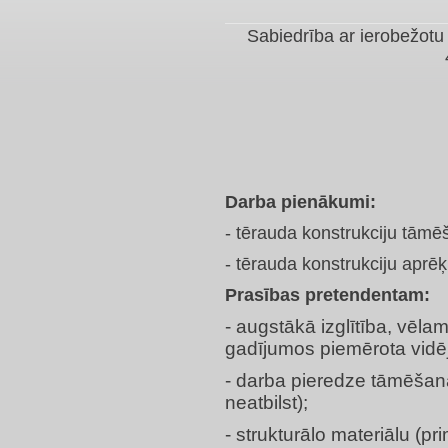
Sabiedrība ar ierobežotu 
Darba pienākumi:
- tērauda konstrukciju tāmē
- tērauda konstrukciju aprē
Prasības pretendentam:
- augstākā izglītība, vēla
gadījumos piemērota vidējā
- darba pieredze tāmēšan
neatbilst);
- strukturālo materiālu (pr