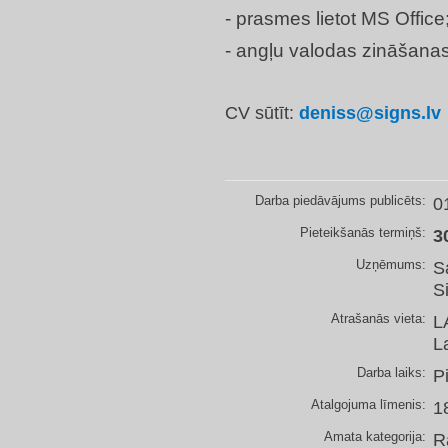
- prasmes lietot MS Office
- angļu valodas zināšanas 
CV sūtīt:
deniss@signs.lv
Darba piedāvājums publicēts:
0
Pieteikšanās termiņš:
3
Uzņēmums:
S
S
Atrašanās vieta:
L
L
Darba laiks:
P
Atalgojuma līmenis:
1
Amata kategorija:
R