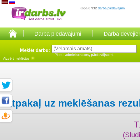
Kopā
6 932
darba piedāvājumi
.
Darba piedāvājumi
Darba devēji
Meklēt darbu:
Piem.:
administrators, pārdevējs
utml.
Aizvērt
meklētāju
Atpakaļ uz meklēšanas rezu
T
(Slud