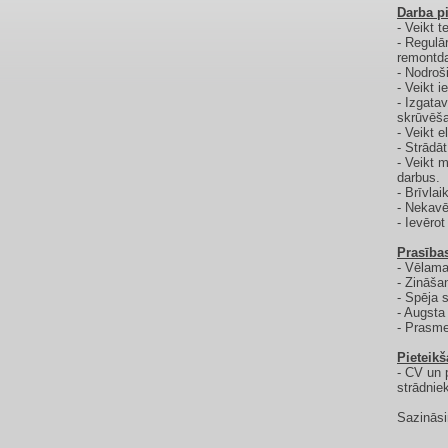
Darba p
- Veikt 
- Regulā
remontd
- Nodroš
- Veikt 
- Izgata
skrūvēša
- Veikt 
- Strādā
- Veikt 
darbus.
- Brīvla
- Nekavē
- Ievēro
Prasība
- Vēlama
- Zināša
- Spēja 
- Augsta 
- Prasme
Pieteikš
- CV un 
strādniek
Sazināsim