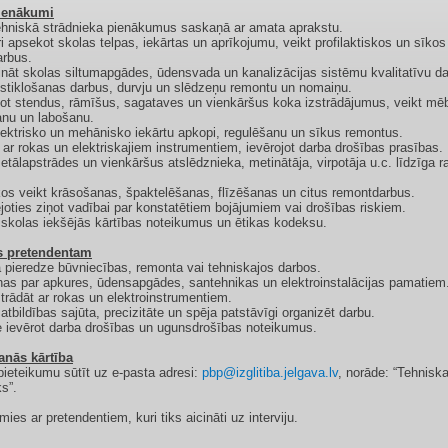
ienākumi
tehniskā strādnieka pienākumus saskaņā ar amata aprakstu.
ri apsekot skolas telpas, iekārtas un aprīkojumu, veikt profilaktiskos un sīkos
arbus.
ināt skolas siltumapgādes, ūdensvada un kanalizācijas sistēmu kvalitatīvu da
iestiklošanas darbus, durvju un slēdzeņu remontu un nomaiņu.
vot stendus, rāmīšus, sagataves un vienkāršus koka izstrādājumus, veikt mē
nu un labošanu.
elektrisko un mehānisko iekārtu apkopi, regulēšanu un sīkus remontus.
t ar rokas un elektriskajiem instrumentiem, ievērojot darba drošības prasības.
metālapstrādes un vienkāršus atslēdznieka, metinātāja, virpotāja u.c. līdzīga r
ikos veikt krāsošanas, špaktelēšanas, flīzēšanas un citus remontdarbus.
joties ziņot vadībai par konstatētiem bojājumiem vai drošības riskiem.
t skolas iekšējās kārtības noteikumus un ētikas kodeksu.
s pretendentam
 pieredze būvniecības, remonta vai tehniskajos darbos.
nas par apkures, ūdensapgādes, santehnikas un elektroinstalācijas pamatiem
strādāt ar rokas un elektroinstrumentiem.
atbildības sajūta, precizitāte un spēja patstāvīgi organizēt darbu.
 ievērot darba drošības un ugunsdrošības noteikumus.
anās kārtība
pieteikumu sūtīt uz e-pasta adresi:
pbp@izglitiba.jelgava.lv
, norāde: “Tehniska
s”.
ies ar pretendentiem, kuri tiks aicināti uz interviju.