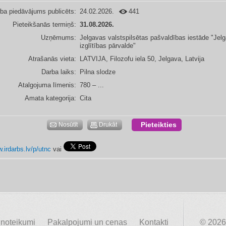
ba piedāvājums publicēts:
24.02.2026.
441
Pieteikšanās termiņš:
31.08.2026.
Uzņēmums:
Jelgavas valstspilsētas pašvaldības iestāde "Jel
izglītības pārvalde"
Atrašanās vieta:
LATVIJA, Filozofu iela 50, Jelgava, Latvija
Darba laiks:
Pilna slodze
Atalgojuma līmenis:
780 – ...
Amata kategorija:
Cita
Pieteikties
Nosūtīt
Drukāt
.irdarbs.lv/p/utnc
vai
 noteikumi
Pakalpojumi un cenas
Kontakti
© 2026