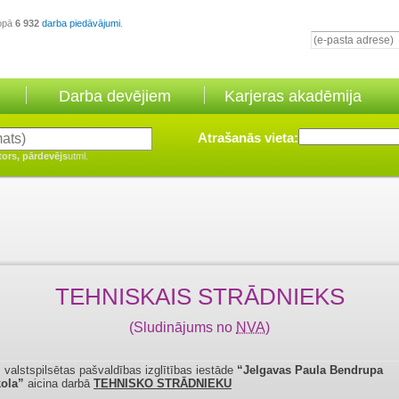
opā
6 932
darba piedāvājumi
.
Darba devējiem
Karjeras akadēmija
Atrašanās vieta:
tors, pārdevējs
utml.
TEHNISKAIS STRĀDNIEKS
(Sludinājums no
NVA
)
 valstspilsētas pašvaldības izglītības iestāde
“Jelgavas Paula Bendrupa
kola”
aicina darbā
TEHNISKO STRĀDNIEKU