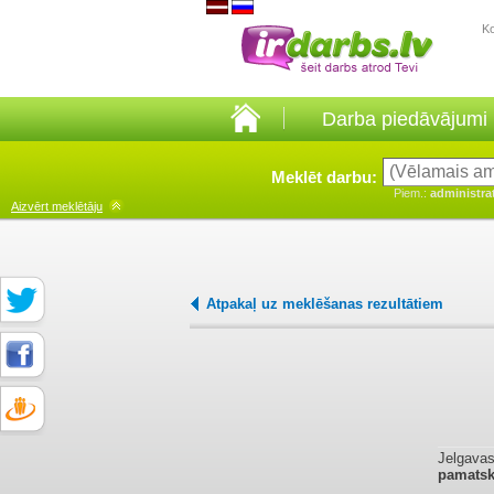
K
Darba piedāvājumi
Meklēt darbu:
Piem.:
administra
Aizvērt
meklētāju
Atpakaļ uz meklēšanas rezultātiem
Jelgavas
pamats