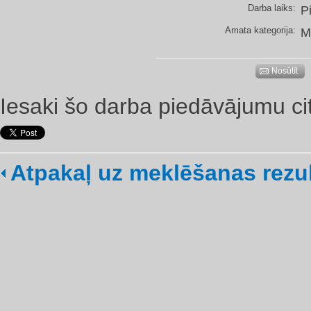
Darba laiks:
P
Amata kategorija:
M
Nosūtīt
Iesaki šo darba piedāvājumu ci
Atpakaļ uz meklēšanas rezu