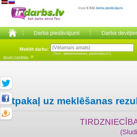
Kopā
6 932
darba piedāvājumi
.
Darba piedāvājumi
Darba devēji
Meklēt darbu:
Piem.:
administrators, pārdevējs
utml.
Aizvērt
meklētāju
Atpakaļ uz meklēšanas rezu
TIRDZNIECĪB
(Slud