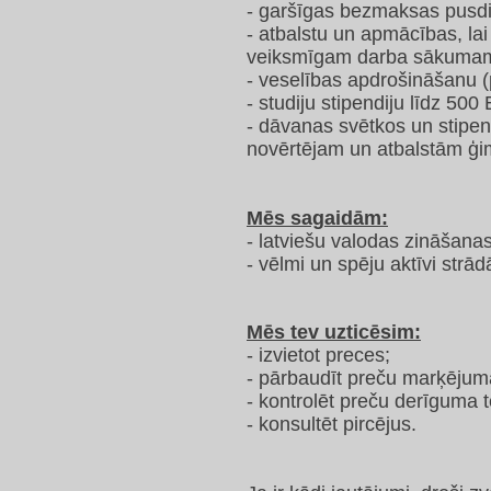
- garšīgas bezmaksas pusdi
- atbalstu un apmācības, la
veiksmīgam darba sākuma
- veselības apdrošināšanu 
- studiju stipendiju līdz 500
- dāvanas svētkos un stipe
novērtējam un atbalstām ģi
Mēs sagaidām:
- latviešu valodas zināšanas
- vēlmi un spēju aktīvi strād
Mēs tev uzticēsim:
- izvietot preces;
- pārbaudīt preču marķējum
- kontrolēt preču derīguma 
- konsultēt pircējus.