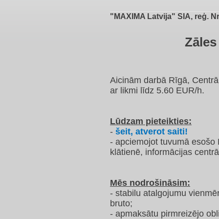
"MAXIMA Latvija" SIA, reģ. N
Zāles
Aicinām darbā Rīgā, Centrā, 
ar likmi līdz 5.60 EUR/h.
Lūdzam pieteikties:
-
šeit, atverot saiti!
- apciemojot tuvumā esošo 
klātienē, informācijas centrā
Mēs nodrošināsim:
- stabilu atalgojumu vienmē
bruto;
- apmaksātu pirmreizējo obl