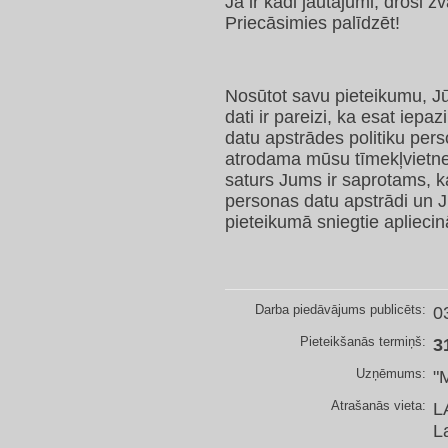
Ja ir kādi jautājumi, droši 
Priecāsimies palīdzēt!
Nosūtot savu pieteikumu, Jū
dati ir pareizi, ka esat iep
datu apstrādes politiku per
atrodama mūsu tīmekļvietnes
saturs Jums ir saprotams, k
personas datu apstrādi un J
pieteikumā sniegtie apliecinā
Darba piedāvājums publicēts:
0
Pieteikšanās termiņš:
3
Uzņēmums:
"
Atrašanās vieta:
L
L