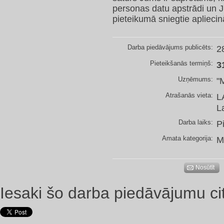
personas datu apstrādi un J
pieteikumā sniegtie apliecinā
Darba piedāvājums publicēts:
2
Pieteikšanās termiņš:
3
Uzņēmums:
"
Atrašanās vieta:
L
L
Darba laiks:
P
Amata kategorija:
M
Nosūtīt
Iesaki šo darba piedāvājumu ci