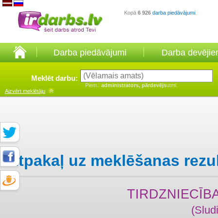
Kopā
6 926
darba piedāvājumi
.
Darba piedāvājumi
Darba devēji
Meklēt darbu:
Piem.:
administrators, pārdevējs
utml.
Aizvērt
meklētāju
Atpakaļ uz meklēšanas rezu
TIRDZNIECĪB
(Slud