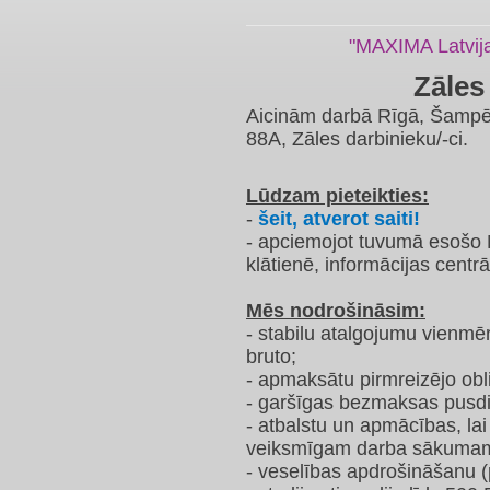
​"MAXIMA Latvij
Zāles
Aicinām darbā Rīgā, Šampēt
88A, Zāles darbinieku/-ci.
Lūdzam pieteikties:
-
šeit, atverot saiti!
- apciemojot tuvumā esošo 
klātienē, informācijas centrā
Mēs nodrošināsim:
- stabilu atalgojumu vienmē
bruto;
- apmaksātu pirmreizējo obl
- garšīgas bezmaksas pusdi
- atbalstu un apmācības, la
veiksmīgam darba sākuma
- veselības apdrošināšanu 