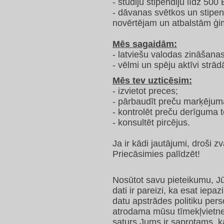
- studiju stipendiju līdz 500
- dāvanas svētkos un stipe
novērtējam un atbalstām ģi
Mēs sagaidām:
- latviešu valodas zināšanas
- vēlmi un spēju aktīvi strād
Mēs tev uzticēsim:
- izvietot preces;
- pārbaudīt preču marķējum
- kontrolēt preču derīguma 
- konsultēt pircējus.
Ja ir kādi jautājumi, droši 
Priecāsimies palīdzēt!
Nosūtot savu pieteikumu, Jū
dati ir pareizi, ka esat iep
datu apstrādes politiku per
atrodama mūsu tīmekļvietnes
saturs Jums ir saprotams, k