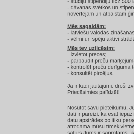
- studiju stipendiju līdz 500
- dāvanas svētkos un stipe
novērtējam un atbalstām ģi
Mēs sagaidām:
- latviešu valodas zināšanas
- vēlmi un spēju aktīvi strād
Mēs tev uzticēsim:
- izvietot preces;
- pārbaudīt preču marķējum
- kontrolēt preču derīguma 
- konsultēt pircējus.
Ja ir kādi jautājumi, droši 
Priecāsimies palīdzēt!
Nosūtot savu pieteikumu, Jū
dati ir pareizi, ka esat iep
datu apstrādes politiku per
atrodama mūsu tīmekļvietnes
saturs Jums ir saprotams, k