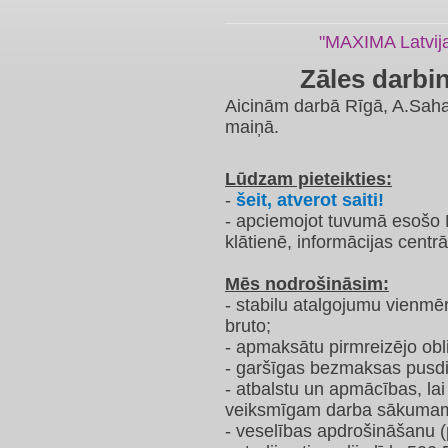
​"MAXIMA Latvij
Zāles darbi
Aicinām darbā Rīgā, A.Sahar
maiņā.
Lūdzam pieteikties:
-
šeit, atverot saiti!
- apciemojot tuvumā esošo 
klātienē, informācijas centrā
Mēs nodrošināsim:
- stabilu atalgojumu vienmē
bruto;
- apmaksātu pirmreizējo obl
- garšīgas bezmaksas pusdi
- atbalstu un apmācības, la
veiksmīgam darba sākuma
- veselības apdrošināšanu 