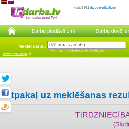
Kopā
6 932
darba piedāvājumi
.
Darba piedāvājumi
Darba devēji
Meklēt darbu:
Piem.:
administrators, pārdevējs
utml.
Aizvērt
meklētāju
Atpakaļ uz meklēšanas rezu
TIRDZNIECĪB
(Slud