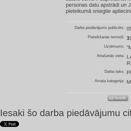
personas datu apstrādi un J
pieteikumā sniegtie apliecinā
Darba piedāvājums publicēts:
0
Pieteikšanās termiņš:
3
Uzņēmums:
"
Atrašanās vieta:
L
R
Darba laiks:
P
Amata kategorija:
M
Nosūtīt
Iesaki šo darba piedāvājumu ci