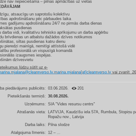
dze nav nepieciešama – pilnas apmācības uz vietas
EDĀVĀJAM
zīgu, atsaucīgu un saprotošu kolektīvu
ības apdrošināšanu pēc pārbaudes laika
imes gadījumu apdrošināšanu 24/7 no pirmās darba dienas
ksātas pusdienas
 darba vidi, kvalitatīvu tehnisko aprīkojumu un darba apģērbu
du brīvdienas un atbalstu dažādos dzīves notikumos
šinātas, siltas pusdienas katru dienu
gu pieredzi mainīgā, nemitīgi attīstošā vidē
alību profesionālā un vispusīgā komandā
sionālās izaugsmes iespējas.
ošinām dzīvesvietu
eteikumus lūdzu sūtīt uz e-
arina.mjalana@cleanrverso.lv.marina.mjalana[at]cleanrverso.lv
vai zvanīt 2
ba piedāvājums publicēts:
03.06.2026.
201
Pieteikšanās termiņš:
30.08.2026.
Uzņēmums:
SIA "Vides resursu centrs"
Atrašanās vieta:
LATVIJA, Kaudzīšu iela 57A, Rumbula, Stopiņu p
Ropažu nov., Latvija
Darba laiks:
Pilna slodze
Atalgojuma līmenis:
12 – ...