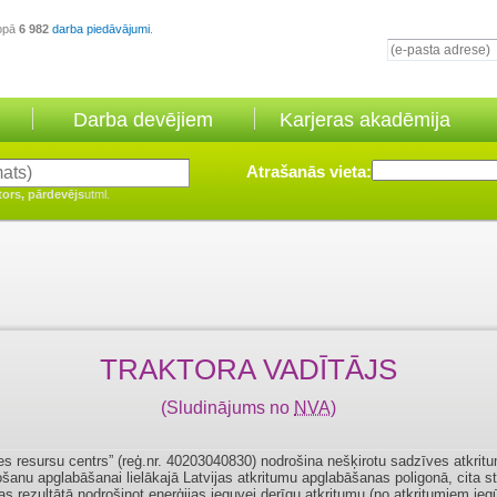
opā
6 982
darba piedāvājumi
.
Darba devējiem
Karjeras akadēmija
Atrašanās vieta:
tors, pārdevējs
utml.
TRAKTORA VADĪTĀJS
(Sludinājums no
NVA
)
es resursu centrs” (reģ.nr. 40203040830) nodrošina nešķirotu sadzīves atkrit
šanu apglabāšanai lielākajā Latvijas atkritumu apglabāšanas poligonā, cita s
as rezultātā nodrošinot enerģijas ieguvei derīgu atkritumu (no atkritumiem ieg