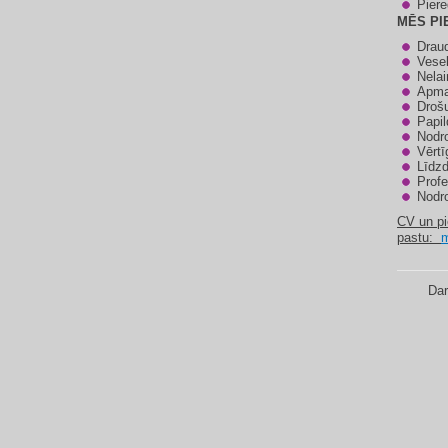
Piere
MĒS PI
Draud
Vesel
Nela
Apma
Drošu
Papil
Nodro
Vērtī
Līdzd
Profe
Nodr
CV un pi
pastu:
m
Dar