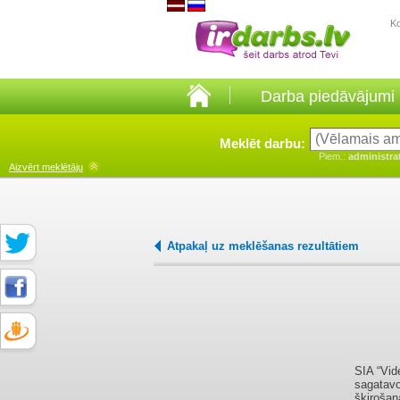
K
Darba piedāvājumi
Meklēt darbu:
Piem.:
administra
Aizvērt
meklētāju
Atpakaļ uz meklēšanas rezultātiem
SIA “Vid
sagatavo
šķirošan