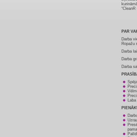
kurināmā
“CleanR 
PAR VA
Darba vi
Ropažu 
Darba la
Darba gra
Darba sa
PRASĪB
Spēja
Preci
Vēlme
Preci
Laba 
PIENĀK
Darbo
Uzrau
Presē
pama
Palī