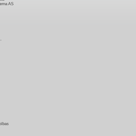
cerna AS
,
bības