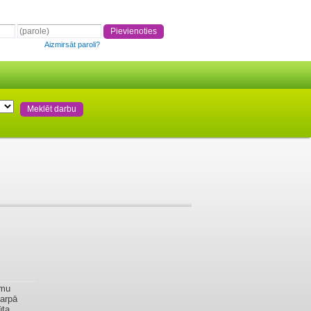
Aizmirsāt paroli?
umu
tarpā
ūta