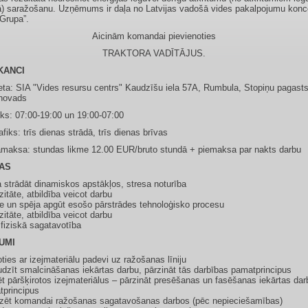
) saražošanu. Uzņēmums ir daļa no Latvijas vadošā vides pakalpojumu kon
Grupa”.
Aicinām komandai pievienoties
TRAKTORA VADĪTĀJUS.
KANCI
eta: SIA "Vides resursu centrs" Kaudzīšu iela 57A, Rumbula, Stopiņu pagasts
novads
iks: 07:00-19:00 un 19:00-07:00
fiks: trīs dienas strādā, trīs dienas brīvas
maksa: stundas likme 12.00 EUR/bruto stundā + piemaksa par nakts darbu
AS
 strādāt dinamiskos apstākļos, stresa noturība
zitāte, atbildība veicot darbu
 un spēja apgūt esošo pārstrādes tehnoloģisko procesu
zitāte, atbildība veicot darbu
fiziskā sagatavotība
UMI
ties ar izejmateriālu padevi uz ražošanas līniju
dzīt smalcināšanas iekārtas darbu, pārzināt tās darbības pamatprincipus
t pāršķirotos izejmateriālus – pārzināt presēšanas un fasēšanas iekārtas dar
tprincipus
dzēt komandai ražošanas sagatavošanas darbos (pēc nepieciešamības)