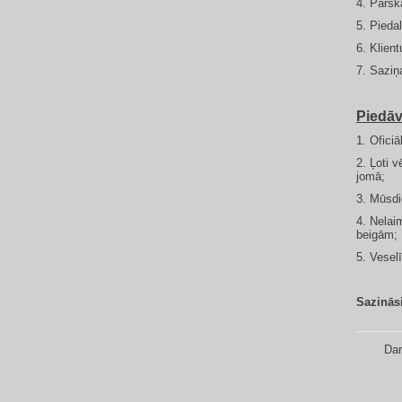
4. Pārsk
5. Pieda
6. Klien
7. Saziņ
Piedāv
1. Ofici
2. Ļoti 
jomā;
3. Mūsdi
4. Nelai
beigām;
5. Vesel
Sazināsi
Dar