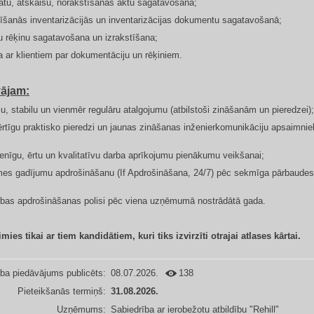
atu, atskaišu, norakstīšanas aktu sagatavošana;
līšanās inventarizācijās un inventarizācijas dokumentu sagatavošanā;
tu rēķinu sagatavošana un izrakstīšana;
a ar klientiem par dokumentāciju un rēķiniem.
ājam:
ālu, stabilu un vienmēr regulāru atalgojumu (atbilstoši zināšanām un pieredzei);
vērtīgu praktisko pieredzi un jaunas zināšanas inženierkomunikāciju apsaimni
enīgu, ērtu un kvalitatīvu darba aprīkojumu pienākumu veikšanai;
mes gadījumu apdrošināšanu (If Apdrošināšana, 24/7) pēc sekmīga pārbaudes
ības apdrošināšanas polisi pēc viena uzņēmumā nostrādātā gada.
mies tikai ar tiem kandidātiem, kuri tiks izvirzīti otrajai atlases kārtai.
ba piedāvājums publicēts:
08.07.2026.
138
Pieteikšanās termiņš:
31.08.2026.
Uzņēmums:
Sabiedrība ar ierobežotu atbildību "Rehill"