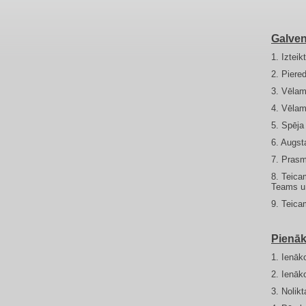
Galven
1. Iztei
2. Piere
3. Vēlam
4. Vēlam
5. Spēja 
6. Augsta
7. Prasm
8. Teica
Teams u.
9. Teica
Pienāk
1. Ienāk
2. Ienāk
3. Nolik