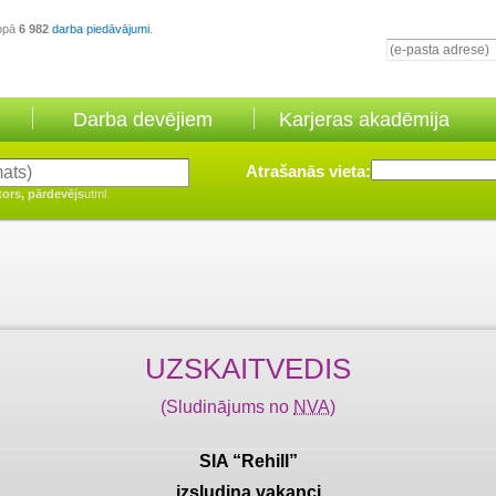
opā
6 982
darba piedāvājumi
.
Darba devējiem
Karjeras akadēmija
Atrašanās vieta:
tors, pārdevējs
utml.
UZSKAITVEDIS
(Sludinājums no
NVA
)
SIA “Rehill”
izsludina vakanci