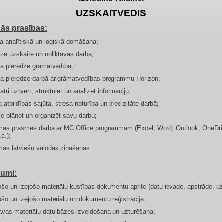
UZSKAITVEDIS
ās prasības:
kta analītiskā un loģiskā domāšana;
dze uzskaitē un noliktavas darbā;
a pieredze grāmatvedībā;
a pieredze darbā ar grāmatvedības programmu Horizon;
ātri uztvert, strukturēt un analizēt informāciju;
 atbildības sajūta, stresa noturība un precizitāte darbā;
e plānot un organizēt savu darbu;
mas prasmes darbā ar MC Office programmām (Excel, Word, Outlook, OneDri
c.);
mas latviešu valodas zināšanas.
umi:
ošo un izejošo materiālu kustības dokumentu aprite (datu ievade, apstrāde, uz
ošo un izejošo materiālu un dokumentu reģistrācija;
tavas materiālu datu bāzes izveidošana un uzturēšana;