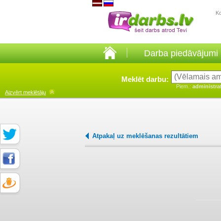
K
Darba piedāvājumi
Meklēt darbu:
Piem.:
administra
Aizvērt
meklētāju
Atpakaļ uz meklēšanas rezultātiem