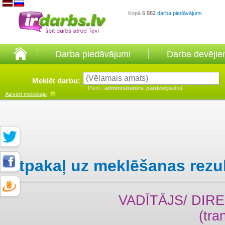
Kopā
6 882
darba piedāvājumi
.
Darba piedāvājumi
Darba devēji
Meklēt darbu:
Piem.:
administrators, pārdevējs
utml.
Aizvērt
meklētāju
Atpakaļ uz meklēšanas rezu
VADĪTĀJS/ DIR
(tra