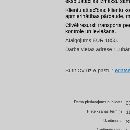
ekspluatācijas izmaksu sam
Klientu attiecības: klientu 
apmierinātības pārbaude, 
Cilvēkresursi: transporta pe
kontrole un ieviešana.
Atalgojums EUR 1850.
Darba vietas adrese : Lubān
Sūtīt CV uz e-pastu :
edats
Darba piedāvājums publicēts:
0
Pieteikšanās termiņš:
1
Uzņēmums:
S
Atrašanās vieta: