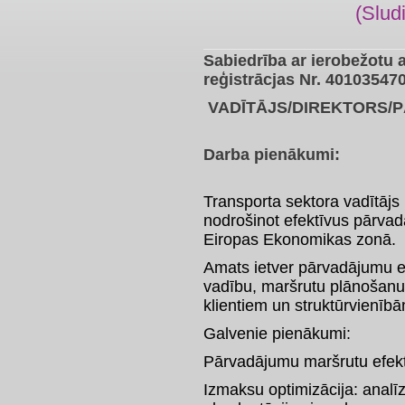
(Slud
Sabiedrība ar ierobežotu
reģistrācjas Nr. 40103547
VADĪTĀJS/DIREKTORS/
Darba pienākumi:
Transporta sektora vadītāj
nodrošinot efektīvus pārvad
Eiropas Ekonomikas zonā.
Amats ietver pārvadājumu ef
vadību, maršrutu plānošanu
klientiem un struktūrvienīb
Galvenie pienākumi:
Pārvadājumu maršrutu efekt
Izmaksu optimizācija: analī