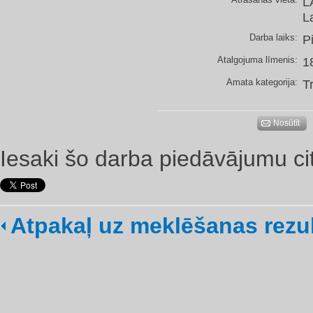
L
L
Darba laiks:
P
Atalgojuma līmenis:
1
Amata kategorija:
T
Nosūtīt
Iesaki šo darba piedāvājumu ci
Atpakaļ uz meklēšanas rezu