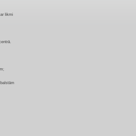
ar likmi
centrā.
am;
tbalstām