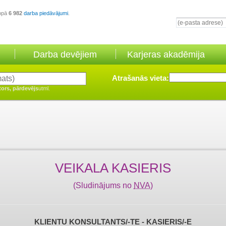
opā
6 982
darba piedāvājumi
.
Darba devējiem
Karjeras akadēmija
Atrašanās vieta:
tors, pārdevējs
utml.
VEIKALA KASIERIS
(Sludinājums no
NVA
)
KLIENTU KONSULTANTS/-TE - KASIERIS/-E