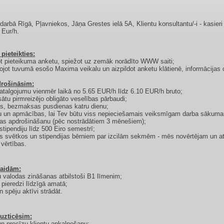
darbā Rīgā, Pļavniekos, Jāņa Grestes ielā 5A, Klientu konsultantu/-i - kasieri 
 Eur/h.
ieteikties:
dot pieteikuma anketu, spiežot uz zemāk norādīto WWW saiti;
ojot tuvumā esošo Maxima veikalu un aizpildot anketu klātienē, informācijas 
rošināsim:
u atalgojumu vienmēr laikā no 5.65 EUR/h līdz 6.10 EUR/h bruto;
ātu pirmreizējo obligāto veselības pārbaudi;
as, bezmaksas pusdienas katru dienu;
tu un apmācības, lai Tev būtu viss nepieciešamais veiksmīgam darba sākum
bas apdrošināšanu (pēc nostrādātiem 3 mēnešiem);
 stipendiju līdz 500 Eiro semestrī;
s svētkos un stipendijas bērniem par izcilām sekmēm - mēs novērtējam un a
vērtības.
aidām:
šu valodas zināšanas atbilstoši B1 līmenim;
 pieredzi līdzīgā amatā;
n spēju aktīvi strādāt.
 uzticēsim:
 un precīzu klientu apkalpošanu;