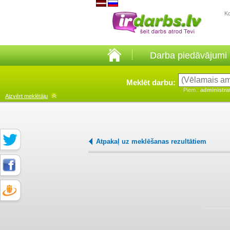
K
Darba piedāvājumi
Meklēt darbu:
Piem.:
administra
Aizvērt
meklētāju
Atpakaļ uz meklēšanas rezultātiem