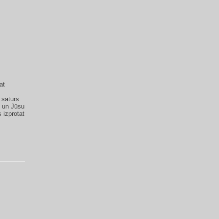
at
s
 saturs
i un Jūsu
 izprotat