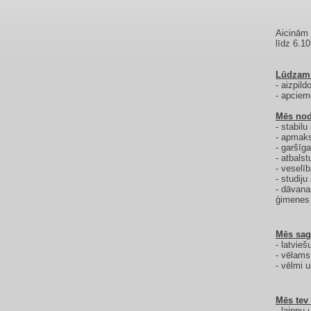
Aicinām 
līdz 6.10
Lūdzam p
- aizpil
- apciem
Mēs nod
- stabil
- apmaks
- garšīg
- atbals
- veselī
- studiju
- dāvana
ģimenes 
Mēs sag
- latvie
- vēlams
- vēlmi u
Mēs tev
- laipnu