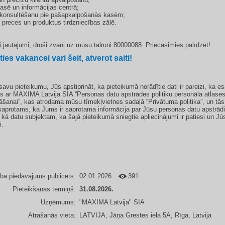
kasē un informācijas centrā;
u konsultēšanu pie pašapkalpošanās kasēm;
t preces un produktus tirdzniecības zālē.
di jautājumi, droši zvani uz mūsu tālruni 80000088. Priecāsimies palīdzēt!
ties vakancei vari šeit, atverot saiti!
avu pieteikumu, Jūs apstiprināt, ka pieteikumā norādītie dati ir pareizi, ka es
es ar MAXIMA Latvija SIA “Personas datu apstrādes politiku personāla atlase
āšanai”, kas atrodama mūsu tīmekļvietnes sadaļā “Privātuma politika”, un tās
saprotams, ka Jums ir saprotama informācija par Jūsu personas datu apstrād
 kā datu subjektam, ka šajā pieteikumā sniegtie apliecinājumi ir patiesi un Jūs
i.
ba piedāvājums publicēts:
02.01.2026.
391
Pieteikšanās termiņš:
31.08.2026.
Uzņēmums:
"MAXIMA Latvija" SIA
Atrašanās vieta:
LATVIJA, Jāņa Grestes iela 5A, Rīga, Latvija