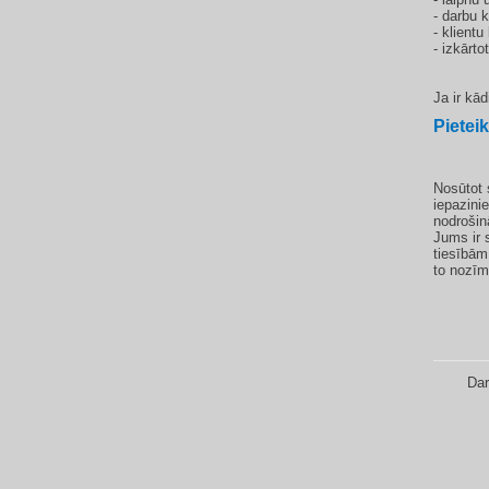
- darbu 
- klient
- izkārto
Ja ir kā
Pieteik
Nosūtot s
iepazini
nodrošin
Jums ir 
tiesībām
to nozīm
Dar