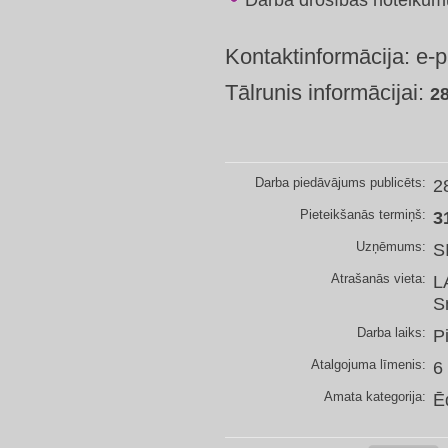
Darba drošības noteikum
Kontaktinformācija:
e-p
Tālrunis informācijai:
2
Darba piedāvājums publicēts:
2
Pieteikšanās termiņš:
3
Uzņēmums:
S
Atrašanās vieta:
L
S
Darba laiks:
P
Atalgojuma līmenis:
6
Amata kategorija:
Ē