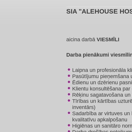
SIA "ALEHOUSE HOS
aicina darbā
VIESMĪLI
Darba pienākumi viesmīli
Laipna un profesionāla k
Pasūtījumu pieņemšana u
Ēdienu un dzērienu pasn
Klientu konsultēšana par 
Rēķinu sagatavošana un 
Tīrības un kārtības uztur
inventārs)
Sadarbība ar virtuves un 
kvalitatīvu apkalpošanu
Higiēnas un sanitāro no