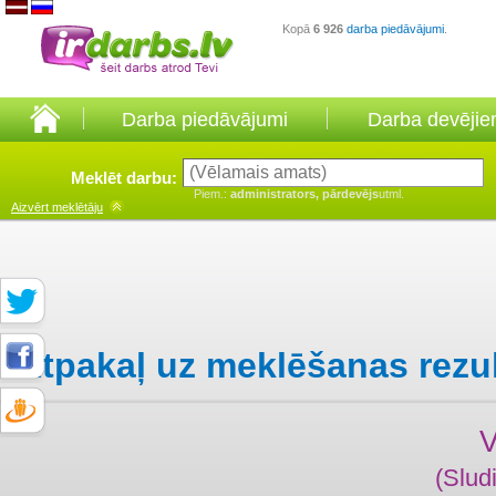
Kopā
6 926
darba piedāvājumi
.
Darba piedāvājumi
Darba devēji
Meklēt darbu:
Piem.:
administrators, pārdevējs
utml.
Aizvērt
meklētāju
Atpakaļ uz meklēšanas rezu
(Slud