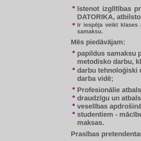
​īstenot izglītība
DATORIKA, atbilstoš
Ir iespēja veikt klase
samaksu.
Mēs piedāvājam:
​papildus samaksu p
metodisko darbu, k
darbu tehnoloģiski
darba vidē;
Profesionālie atbal
draudzīgu un atbals
veselības apdrošinā
studentiem - mācī
maksas.
Prasības pretendent