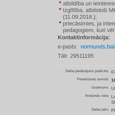
​atbildība un ieinter
Izglītība, atbilstoši
(11.09.2018.);
priecāsimies, ja inte
pedagogiem, kuri vēl
Kontaktinformācija:
e-pasts:
normunds.bal
Tālr. 29511195
Darba piedāvājums publicēts:
0
Pieteikšanās termiņš:
1
Uzņēmums:
U
Atrašanās vieta:
L
S
Darba laiks:
P