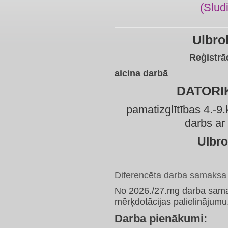
(Slud
Ulbro
Reģistrā
aicina darbā
DATORI
pamatizglītības 4.-9.
darbs ar
Ulbro
Diferencēta darba samaksa (
No 2026./27.mg darba samaks
mērķdotācijas palielinājumu
Darba pienākumi: