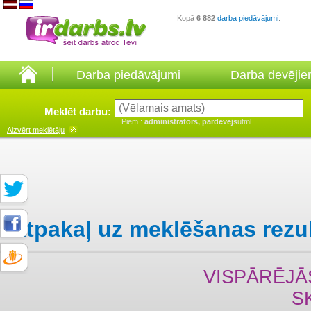
Kopā
6 882
darba piedāvājumi
.
Darba piedāvājumi
Darba devēji
Meklēt darbu:
Piem.:
administrators, pārdevējs
utml.
Aizvērt
meklētāju
Atpakaļ uz meklēšanas rezu
VISPĀRĒJĀ
S