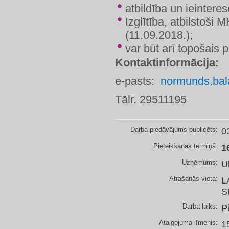
​atbildība un ieinter
Izglītība, atbilstoši
(11.09.2018.);
var būt arī topošais 
Kontaktinformācija:
e-pasts:
normunds.bal
Tālr. 29511195
Darba piedāvājums publicēts:
0
Pieteikšanās termiņš:
1
Uzņēmums:
U
Atrašanās vieta:
L
S
Darba laiks:
P
Atalgojuma līmenis:
1