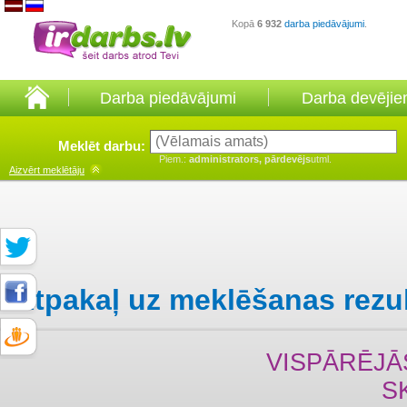
Kopā
6 932
darba piedāvājumi
.
Darba piedāvājumi
Darba devēji
Meklēt darbu:
Piem.:
administrators, pārdevējs
utml.
Aizvērt
meklētāju
Atpakaļ uz meklēšanas rezu
VISPĀRĒJĀ
S