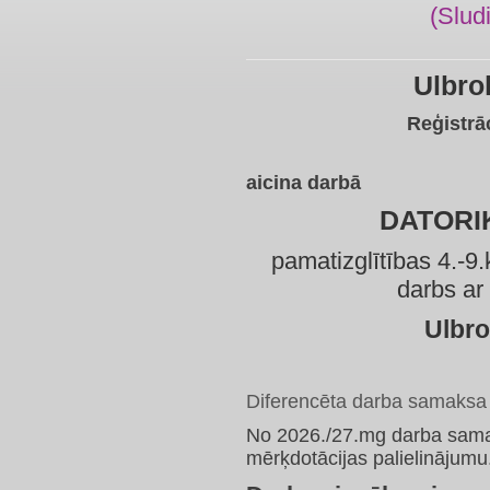
(Slud
Ulbro
Reģistrā
aicina darbā
DATORI
pamatizglītības 4.-9.
darbs ar
Ulbro
Diferencēta darba samaksa (
No 2026./27.mg darba samaks
mērķdotācijas palielinājumu