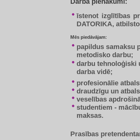
Darba pienākumi:
​īstenot izglītība
DATORIKA, atbilstoš
Mēs piedāvājam:
​papildus samaksu p
metodisko darbu;
darbu tehnoloģiski
darba vidē;
profesionālie atbal
draudzīgu un atbals
veselības apdrošinā
studentiem - mācī
maksas.
Prasības pretendent