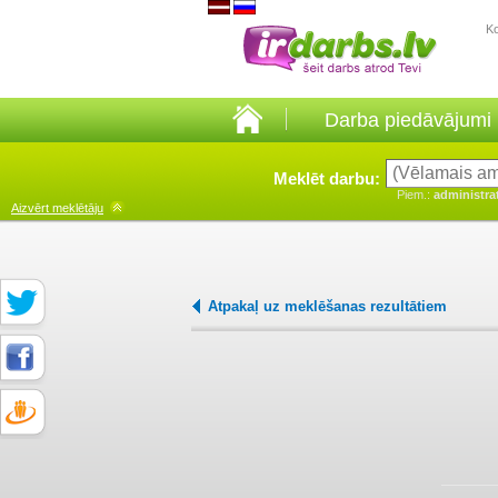
K
Darba piedāvājumi
Meklēt darbu:
Piem.:
administra
Aizvērt
meklētāju
Atpakaļ uz meklēšanas rezultātiem