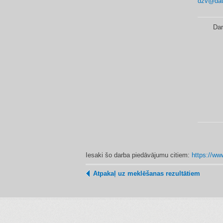
dzv@daug
Dar
Iesaki šo darba piedāvājumu citiem:
https://ww
Atpakaļ uz meklēšanas rezultātiem