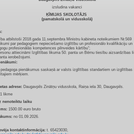
izsludina vakanci
ĶĪMIJAS SKOLOTĀJS
(pamatskolā un vidusskolā)
s:
tība atbilstoši 2018.gada 11.septembra Ministru kabineta noteikumiem Nr.569
ikumi par pedagogiem nepieciešamo izglītību un profesionālo kvalifikāciju un
ogu profesionālās kompetences pilnveides kārtību”;
rsonu attiecināmi Izglītības likuma 50. panta un Bērnu tiesību aizsardzības 
anta ierobežojumi.
ienākumi:
 pedagoga pienākumus saskaņā ar valsts izglītības standartiem un izglītības
zītajiem mērķiem.
ietas adrese:
Daugavpils Zinātņu vidusskola, Raiņa iela 30, Daugavpils.
1 likme
 nenoteiktu laiku
ums:
1500.00 euro bruto
ākums:
no 01.09.2026.
vēja kontaktinformācija:
t. 65423030,