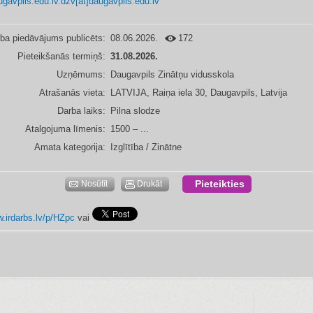
avpils.edu.lv.dzv[at]daugavpils.edu.lv
ba piedāvājums publicēts:
08.06.2026.
172
Pieteikšanās termiņš:
31.08.2026.
Uzņēmums:
Daugavpils Zinātņu vidusskola
Atrašanās vieta:
LATVIJA, Raiņa iela 30, Daugavpils, Latvija
Darba laiks:
Pilna slodze
Atalgojuma līmenis:
1500 – ...
Amata kategorija:
Izglītība / Zinātne
Pieteikties
Nosūtīt
Drukāt
w.irdarbs.lv/p/HZpc
vai