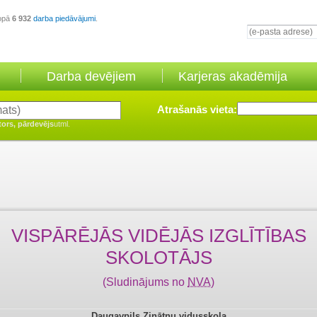
opā
6 932
darba piedāvājumi
.
Darba devējiem
Karjeras akadēmija
Atrašanās vieta:
tors, pārdevējs
utml.
VISPĀRĒJĀS VIDĒJĀS IZGLĪTĪBAS
SKOLOTĀJS
(Sludinājums no
NVA
)
Daugavpils Zinātņu vidusskola