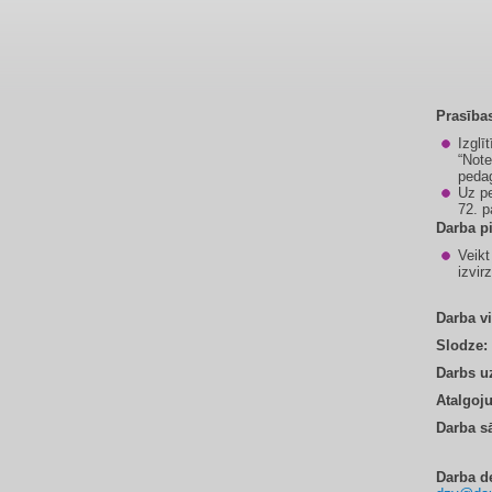
Prasība
Izglī
“Note
pedag
Uz pe
72. p
Darba p
Veikt
izvir
Darba v
Slodze:
Darbs uz
Atalgoj
Darba s
Darba de