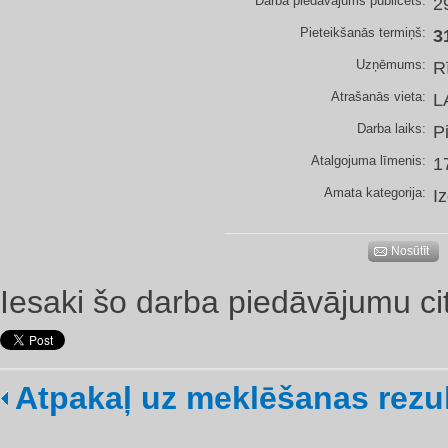
Darba piedāvājums publicēts:
2
Pieteikšanās termiņš:
3
Uzņēmums:
R
Atrašanās vieta:
L
Darba laiks:
P
Atalgojuma līmenis:
1
Amata kategorija:
I
Nosūtīt
Iesaki šo darba piedāvājumu ci
Atpakaļ uz meklēšanas rezu