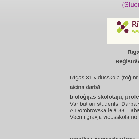
(Slud
Rīga
Reģistrā
Rīgas 31.vidusskola (reģ.n
aicina darbā:
bioloģijas skolotāju, prof
Var būt arī students. Darba 
A.Dombrovska ielā 88 – aba
Vecmīlgrāvja vidusskola no