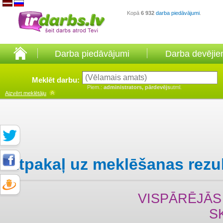
Kopā
6 932
darba piedāvājumi
.
Darba piedāvājumi
Darba devēji
Meklēt darbu:
Piem.:
administrators, pārdevējs
utml.
Aizvērt
meklētāju
Atpakaļ uz meklēšanas rezu
VISPĀRĒJĀS 
S