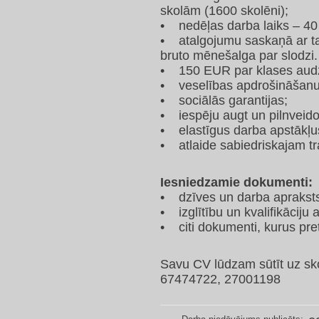
skolām (1600 skolēni);
• nedēļas darba laiks – 40
• atalgojumu saskaņā ar ta
bruto mēnešalga par slodzi.
• 150 EUR par klases aud
• veselības apdrošināšanu 
• sociālās garantijas;
• iespēju augt un pilnveido
• elastīgus darba apstākļu
• atlaide sabiedriskajam t
Iesniedzamie dokumenti:
• dzīves un darba apraksts
• izglītību un kvalifikāciju
• citi dokumenti, kurus pr
Savu CV lūdzam sūtīt uz sk
67474722, 27001198