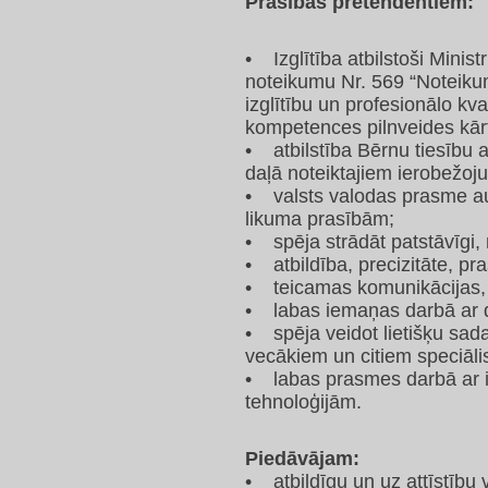
Prasības pretendentiem:
• Izglītība atbilstoši Mini
noteikumu Nr. 569 “Noteik
izglītību un profesionālo kv
kompetences pilnveides kār
• atbilstība Bērnu tiesību 
daļā noteiktajiem ierobežoj
• valsts valodas prasme aug
likuma prasībām;
• spēja strādāt patstāvīgi, n
• atbildība, precizitāte, p
• teicamas komunikācijas, 
• labas iemaņas darbā ar da
• spēja veidot lietišķu sad
vecākiem un citiem speciāli
• labas prasmes darbā ar i
tehnoloģijām.
Piedāvājam:
• atbildīgu un uz attīstību