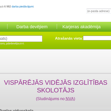
opā
6 982
darba piedāvājumi
.
Darba devējiem
Karjeras akadēmija
Atrašanās vieta:
tors, pārdevējs
utml.
VISPĀRĒJĀS VIDĒJĀS IZGLĪTĪBAS
SKOLOTĀJS
(Sludinājums no
NVA
)
Juglas vidusskola