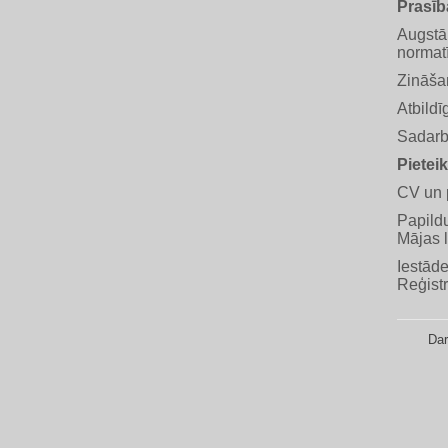
Prasīb
Augstāk
normat
Zināša
Atbildī
Sadarb
Pietei
CV un p
Papildu
Mājas l
Iestāde
Reģist
Dar