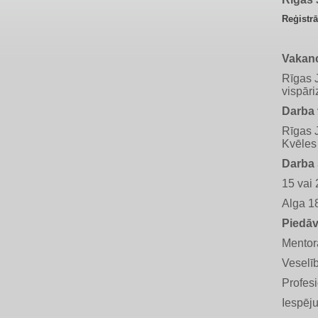
Reģistrā
Vakan
Rīgas 
vispāri
Darba 
Rīgas 
Kvēles 
Darba 
15 vai
Alga 18
Piedāv
Mentora
Veselī
Profesi
Iespēju