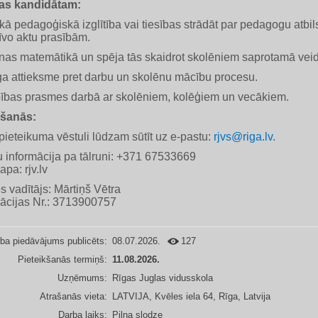
as kandidātam:
ā pedagoģiskā izglītība vai tiesības strādāt par pedagogu atbil
īvo aktu prasībām.
nas matemātikā un spēja tās skaidrot skolēniem saprotamā vei
ga attieksme pret darbu un skolēnu mācību procesu.
ības prasmes darbā ar skolēniem, kolēģiem un vecākiem.
kšanās:
ieteikuma vēstuli lūdzam sūtīt uz e-pastu:
rjvs@riga.lv.
 informācija pa tālruni: +371 67533669
apa: rjv.lv
s vadītājs: Mārtiņš Vētra
rācijas Nr.: 3713900757
ba piedāvājums publicēts:
08.07.2026.
127
Pieteikšanās termiņš:
11.08.2026.
Uzņēmums:
Rīgas Juglas vidusskola
Atrašanās vieta:
LATVIJA, Kvēles iela 64, Rīga, Latvija
Darba laiks:
Pilna slodze