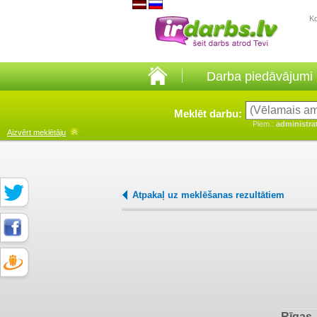
K
Darba piedāvājumi
Meklēt darbu:
Piem.:
administra
Aizvērt
meklētāju
Atpakaļ uz meklēšanas rezultātiem
Rīgas 