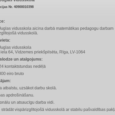
cijas Nr. 40900010398
ce:
Juglas vidusskola aicina darbā matemātikas pedagogu darbam
zglītojošā vidusskolā.
vieta:
Juglas vidusskola
iela 64, Vidzemes priekšpilsēta, Rīga, LV-1064
slodze un atalgojums:
 24 kontaktstundas nedēļā
00 eiro bruto
ājam:
 atbalstu, uzsākot darbu skolā.
bas apdrošināšanu.
onālu un atsaucīgu darba vidi.
 strādāt vispārizglītojošā vidusskolā ar stabilu pašvaldības pakļ