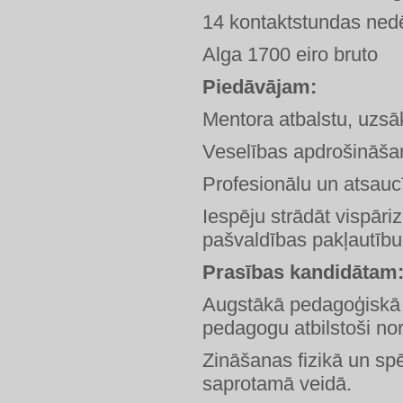
14 kontaktstundas ned
Alga 1700 eiro bruto
Piedāvājam:
Mentora atbalstu, uzsā
Veselības apdrošināša
Profesionālu un atsaucī
Iespēju strādāt vispāriz
pašvaldības pakļautību
Prasības kandidātam
Augstākā pedagoģiskā iz
pedagogu atbilstoši no
Zināšanas fizikā un spē
saprotamā veidā.