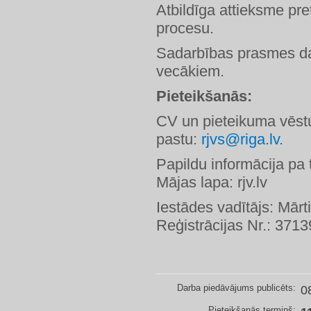
Atbildīga attieksme pr
procesu.
Sadarbības prasmes da
vecākiem.
Pieteikšanās:
CV un pieteikuma vēstu
pastu:
rjvs@riga.lv.
Papildu informācija pa
Mājas lapa: rjv.lv
Iestādes vadītājs: Mārt
Reģistrācijas Nr.: 371
Darba piedāvājums publicēts:
0
Pieteikšanās termiņš: