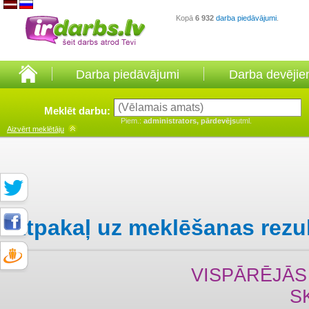
Kopā
6 932
darba piedāvājumi
.
Darba piedāvājumi
Darba devēji
Meklēt darbu:
Piem.:
administrators, pārdevējs
utml.
Aizvērt
meklētāju
Atpakaļ uz meklēšanas rezu
VISPĀRĒJĀS 
S