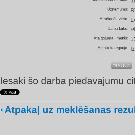
1
Uzņēmums:
R
Atrašanās vieta:
L
Darba laiks:
P
Atalgojuma līmenis:
1
Amata kategorija:
I
Nosūtīt
Iesaki šo darba piedāvājumu ci
Atpakaļ uz meklēšanas rezu