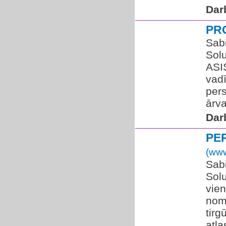
Dar
PR
Sabi
Sol
ASI
vad
per
ārva
Dar
PE
(www
Sabi
Solu
vie
nom
tir
atla