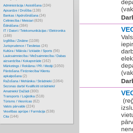
depa
(104)
Administrācija / Asistēšana
(vak
(138)
Apsardze / Drošība
(34)
Bankas / Apdrošināšana
Dar
(826)
Celtniecība / Meistari
(384)
Ēdināšana
VE
IT / Datori / Telekomunikācijas / Elektronika
(188)
Vals
(1108)
Izglītība / Zinātne
iepi
(24)
Jurisprudence / Tieslietas
darb
(56)
Kultūra / Māksla / Izklaide / Sports
Lauksaimniecība / Mežsaimniecība / Dabas
ele
(162)
aizsardzība / Kokapstrāde
depa
(1050)
Mārketings / Reklāma / PR / Mediji
Pārdošana /Tirdzniecība/ Klientu
(vak
(2)
apkalpošana
Dar
(1064)
Ražošana / Mehānika / Strādnieki
Sezonas darbi/ Kvalificēti strādnieki/
(300)
VE
Amatnieki/ Dažādi
(518)
Transports / Loģistika
​ (r
(62)
Tūrisms / Viesnīcas
(224)
izs
Valsts pārvalde
(538)
Veselības aprūpe / Farmācija
vie
(144)
Cita
pārv
neno