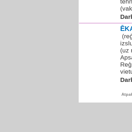
tehn
(vak
Dar
ĒK
​ (r
izsl
(uz 
Aps
Reģ
viet
Dar
Atpa