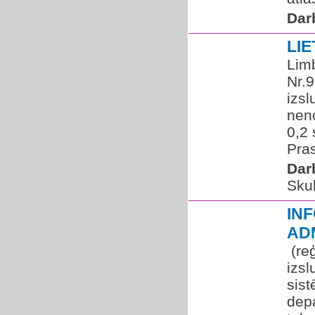
Dar
LI
Lim
Nr.9
izsl
neno
0,2
Pras
Dar
Skul
IN
AD
​ (r
izsl
sist
dep