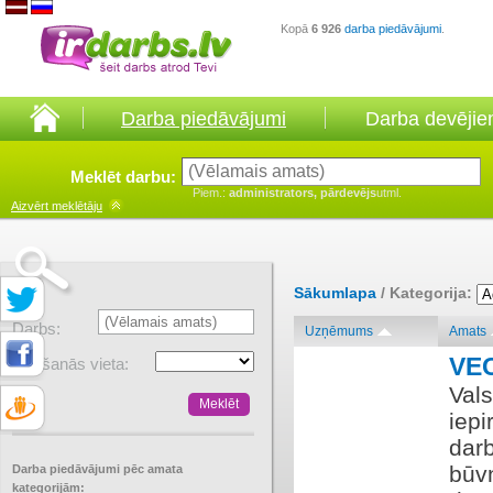
Kopā
6 926
darba piedāvājumi
.
Darba piedāvājumi
Darba devēji
Meklēt darbu:
Piem.:
administrators, pārdevējs
utml.
Aizvērt
meklētāju
Sākumlapa
/ Kategorija:
Darbs:
Uzņēmums
Amats
VE
Atrašanās vieta:
Vals
iepi
darb
būv
Darba piedāvājumi pēc amata
kategorijām: