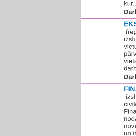
kur..
Dar
EK
​ (r
izs
vie
pār
viet
darb
Dar
FI
​ iz
civi
Fin
nod
novē
un i