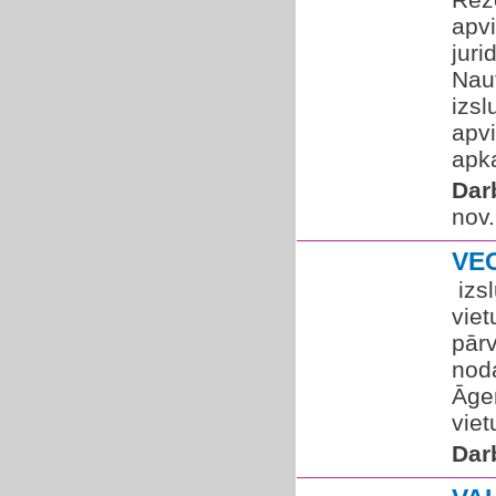
apv
juri
Nau
izsl
apvi
apka
Dar
nov.
VE
​ iz
viet
pār
nod
Āgen
viet
Dar