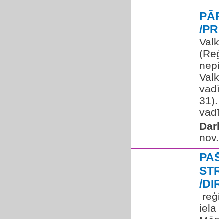
PĀ
/P
Val
(Re
nepi
Val
vadī
31)
vadīt
Dar
nov.
PA
ST
/D
​ re
iel