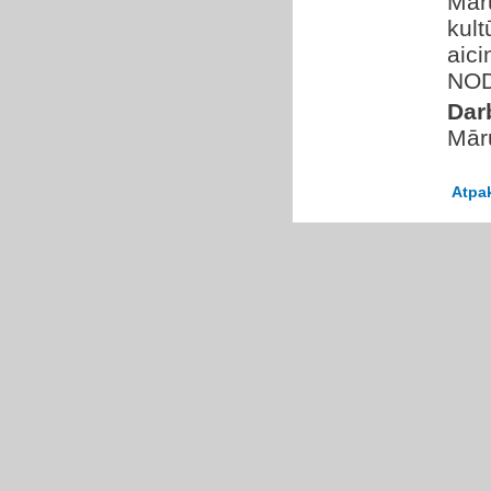
Mār
kult
aic
NOD
Dar
Mār
Atpa