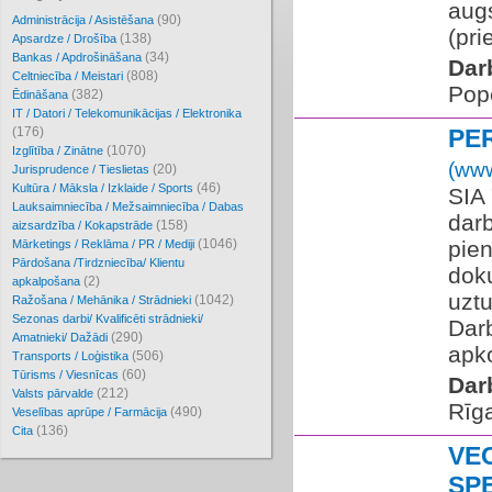
augs
(90)
Administrācija / Asistēšana
(pri
(138)
Apsardze / Drošība
(34)
Bankas / Apdrošināšana
Dar
(808)
Celtniecība / Meistari
Pope
(382)
Ēdināšana
IT / Datori / Telekomunikācijas / Elektronika
(176)
PE
(1070)
Izglītība / Zinātne
(www
(20)
Jurisprudence / Tieslietas
(46)
Kultūra / Māksla / Izklaide / Sports
SIA
Lauksaimniecība / Mežsaimniecība / Dabas
dar
(158)
aizsardzība / Kokapstrāde
(1046)
pien
Mārketings / Reklāma / PR / Mediji
Pārdošana /Tirdzniecība/ Klientu
dok
(2)
apkalpošana
uzt
(1042)
Ražošana / Mehānika / Strādnieki
Sezonas darbi/ Kvalificēti strādnieki/
Dar
(290)
Amatnieki/ Dažādi
apko
(506)
Transports / Loģistika
(60)
Tūrisms / Viesnīcas
Dar
(212)
Valsts pārvalde
Rīg
(490)
Veselības aprūpe / Farmācija
(136)
Cita
VE
SP