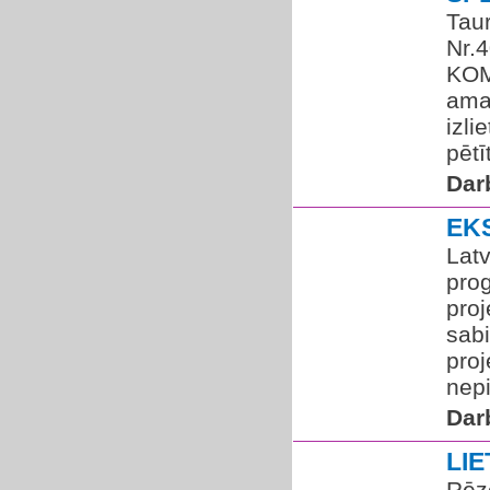
Taur
Nr.
KOM
amat
izli
pētī
Dar
EK
Latv
pro
proj
sab
proj
nepi
Dar
LI
Rēz