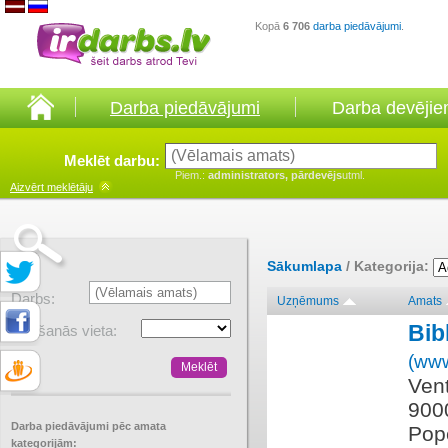
Kopā
6 706
darba piedāvājumi
.
Darba piedāvājumi
Darba devēji
Meklēt darbu:
Piem.:
administrators, pārdevējs
utml.
Aizvērt
meklētāju
Sākumlapa
/ Kategorija:
Darbs:
Uzņēmums
Amats
Bib
Atrašanās vieta:
(www
Vent
900
Darba piedāvājumi pēc amata
Pope
kategorijām: