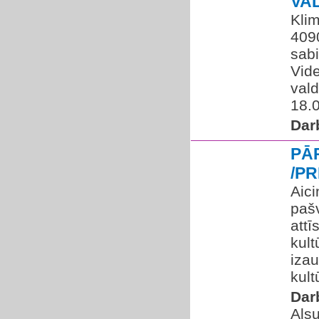
VA
Klim
4090
sabi
Vide
vald
18.0
Dar
PĀ
/P
Aic
pašv
attī
kult
izau
kult
Dar
Alsu