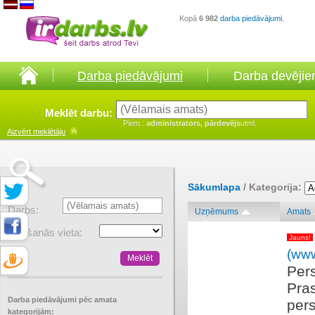
Kopā
6 982
darba piedāvājumi
.
Darba piedāvājumi
Darba devēji
Meklēt darbu:
Piem.:
administrators, pārdevējs
utml.
Aizvērt
meklētāju
Sākumlapa
/ Kategorija:
Darbs:
Uzņēmums
Amats
Atrašanās vieta:
Jauns!
(www
Pers
Pras
Darba piedāvājumi pēc amata
pers
kategorijām: