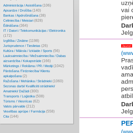
uzņ
(106)
Administrācija / Asistēšana
vai 
(140)
Apsardze / Drošība
(38)
Bankas / Apdrošināšana
pier
(828)
Celtniecība / Meistari
Dar
(364)
Ēdināšana
IT / Datori / Telekomunikācijas / Elektronika
Jel
(172)
(1198)
Izglītība / Zinātne
(26)
Jurisprudence / Tieslietas
Jauns!
(56)
Kultūra / Māksla / Izklaide / Sports
(www
Lauksaimniecība / Mežsaimniecība / Dabas
Pras
(166)
aizsardzība / Kokapstrāde
(1042)
vadī
Mārketings / Reklāma / PR / Mediji
Pārdošana /Tirdzniecība/ Klientu
ama
(2)
apkalpošana
admi
(1060)
Ražošana / Mehānika / Strādnieki
Sezonas darbi/ Kvalificēti strādnieki/
pers
(300)
Amatnieki/ Dažādi
atbi
(508)
Transports / Loģistika
(62)
Tūrisms / Viesnīcas
Dar
(212)
Valsts pārvalde
Jel
(558)
Veselības aprūpe / Farmācija
(144)
Cita
PE
(www