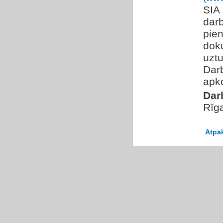
SIA
dar
pien
dok
uzt
Dar
apko
Dar
Rīg
Atpa