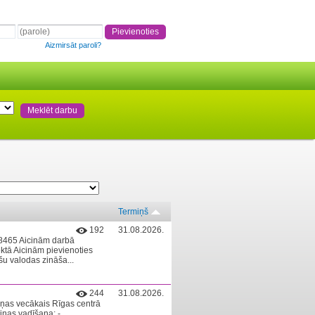
Aizmirsāt paroli?
Termiņš
192
31.08.2026.
058465 Aicinām darbā
ktā Aicinām pievienoties
šu valodas zināša...
244
31.08.2026.
iņas vecākais Rīgas centrā
iņas vadīšana; -