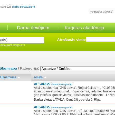
opā
6 926
darba piedāvājumi
.
Darba devējiem
Karjeras akadēmija
Atrašanās vieta:
tors, pārdevējs
utml.
ākumlapa
/ Kategorija:
Uzņēmums
Amats
APSARGS
(www.nva.gov.lv)
Akciju sabiedrība "G4S Latvia", Reģistrācijas nr.: 40103
apsargu un ēku dežurnatu Rīgas centrā, tirdzniecības obje
gan vīriešus, gan sievietes. Prasības kandidātiem: - Latvie
Darba vieta:
LATVIJA, Centrāltirgus iela 5, Rīga
APSARGS
(www.nva.gov.lv)
Akciju sabiedrība "G4S Latvia", reģ. Nr.: 40103058465 Ma
(darba alga 7,00 - 7,80 EUR/h bruto) Tavs pienākums: -Ma