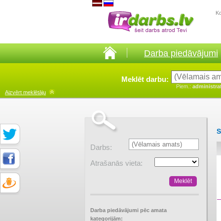
K
Darba piedāvājumi
Meklēt darbu:
Piem.:
administra
Aizvērt
meklētāju
S
Darbs:
Atrašanās vieta:
Darba piedāvājumi pēc amata
kategorijām: