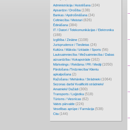
(104)
Administrācija / Asistēšana
(138)
Apsardze / Drošība
(34)
Bankas / Apdrošināšana
(826)
Celtniecība / Meistari
(384)
Ēdināšana
IT / Datori / Telekomunikācijas / Elektronika
(188)
(1108)
Izglītība / Zinātne
(24)
Jurisprudence / Tieslietas
(56)
Kultūra / Māksla / Izklaide / Sports
Lauksaimniecība / Mežsaimniecība / Dabas
(162)
aizsardzība / Kokapstrāde
(1050)
Mārketings / Reklāma / PR / Mediji
Pārdošana /Tirdzniecība/ Klientu
(2)
apkalpošana
(1064)
Ražošana / Mehānika / Strādnieki
Sezonas darbi/ Kvalificēti strādnieki/
(300)
Amatnieki/ Dažādi
(518)
Transports / Loģistika
(62)
Tūrisms / Viesnīcas
(224)
Valsts pārvalde
(538)
Veselības aprūpe / Farmācija
(144)
Cita