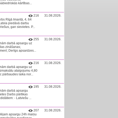
abiedriskās kārtības...
216
31.08.2026.
arbs Rīgā Imantā, 4, 64
atvia piedāvā darbu
ešus, gan sievietes. P...
255
31.08.2026.
cinām darbā apsargu uz
das zināšanas;
īmenī; Derīgs apsardzes...
216
31.08.2026.
cinām darbā apsargu uz
 izmaksātu atalgojumu 4,80
c pārbaudes laika nor...
195
31.08.2026.
cinām darbā apsargu
ietes Darbs pārtikas
idātiem: - Latviešu ...
207
31.08.2026.
eklējam apsargu 24h maiņu