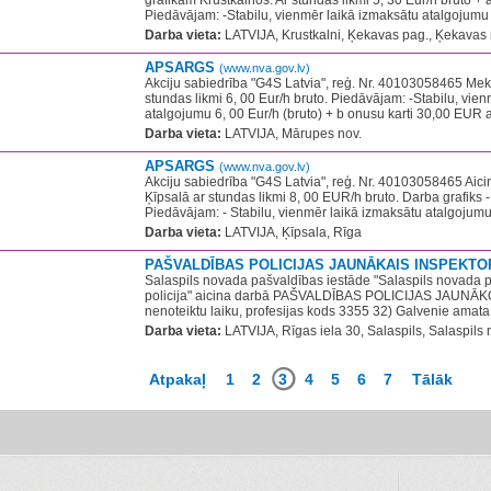
grafikam Krustkalnos. Ar stundas likmi 5, 30 Eur/h bruto 
Piedāvājam: -Stabilu, vienmēr laikā izmaksātu atalgojumu 
Darba vieta:
LATVIJA, Krustkalni, Ķekavas pag., Ķekavas 
APSARGS
(www.nva.gov.lv)
Akciju sabiedrība "G4S Latvia", reģ. Nr. 40103058465 Me
stundas likmi 6, 00 Eur/h bruto. Piedāvājam: -Stabilu, vie
atalgojumu 6, 00 Eur/h (bruto) + b onusu karti 30,00 EUR a
Darba vieta:
LATVIJA, Mārupes nov.
APSARGS
(www.nva.gov.lv)
Akciju sabiedrība "G4S Latvia", reģ. Nr. 40103058465 Aic
Ķīpsalā ar stundas likmi 8, 00 EUR/h bruto. Darba grafiks -
Piedāvājam: - Stabilu, vienmēr laikā izmaksātu atalgojumu
Darba vieta:
LATVIJA, Ķīpsala, Rīga
PAŠVALDĪBAS POLICIJAS JAUNĀKAIS INSPEKT
Salaspils novada pašvaldības iestāde "Salaspils novada 
policija"​ aicina darbā PAŠVALDĪBAS POLICIJAS JAUN
nenoteiktu laiku, profesijas kods 3355 32) Galvenie amata 
Darba vieta:
LATVIJA, Rīgas iela 30, Salaspils, Salaspils 
Atpakaļ
1
2
3
4
5
6
7
Tālāk