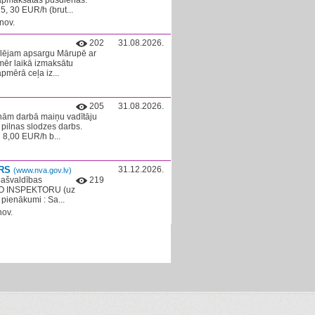
+ apmaksātas pusdienas.
5, 30 EUR/h (brut...
nov.
202
31.08.2026.
klējam apsargu Mārupē ar
nmēr laikā izmaksātu
pmērā ceļa iz...
205
31.08.2026.
inām darbā maiņu vadītāju
 pilnas slodzes darbs.
 8,00 EUR/h b...
ORS
31.12.2026.
(www.nva.gov.lv)
pašvaldības
219
ĀKO INSPEKTORU (uz
pienākumi : Sa...
nov.