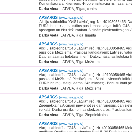
Komunikācija ar klientiem; -Problēmsituāciju risināšana; -S
Darba vieta:
LATVIJA, Rīgas, centrs
APSARGS
(www.nva.gov.lv)
​ Akciju sabiedrība "G4S Latvia", reģ. Nr.: 40103058465 ​ D
EUR/h bruto + apmaksātas pusdienas maiņas laikā. G4S L
apsargam un ēku dežurantam. Aicinām pievienoties gan vīri
Darba vieta:
LATVIJA, Rīga, Imanta
APSARGS
(www.nva.gov.lv)
Akciju sabiedrība "G4S Latvia", reģ. Nr.: 40103058465 Ai
pusslodzi Mežčiemā. Prasības kandidātiem: Latviešu valo
Datorzināšanas lietotāja līmenī; Datorzināšanas lietotāja l
Darba vieta:
LATVIJA, Rīga, Mežciems
APSARGS
(www.nva.gov.lv)
Akciju sabiedrība "G4S Latvia", reģ. Nr.: 40103058465 Ai
pusslodzi Mežčiemā Piedāvājam: - Stabilu, vienmēr laikā
EUR/h bruto; - Maiņu darbs: 24h miaņas; - Bonusu karti pē
Darba vieta:
LATVIJA, Rīga, Mežciems
APSARGS
(www.nva.gov.lv)
Akciju sabiedrība "G4S Latvia", reģ. Nr.: 40103058465 Ai
Ziepniekkalnā Aicinām pievienoties gan vīriešus, gan siev
veikalā. Darba grafiks - pilnas slodzes darbs. Prasības kand
Darba vieta:
LATVIJA, Rīga, Ziepniekkalns
APSARGS
(www.nva.gov.lv)
Akciju sabiedrība "G4S Latvia", reģ. Nr. 40103058465 M