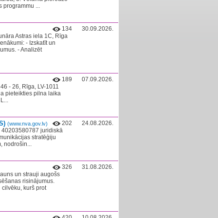
s programmu ...
134
30.09.2026.
nāra Astras iela 1C, Rīga
kumi: - Izskatīt un
jumus. - Analizēt
189
07.09.2026.
 46 - 26, Rīga, LV-1011
a pieteikties pilna laika
L...
S)
202
24.08.2026.
(www.nva.gov.lv)
r. 40203580787 juridiskā
unikācijas stratēģiju
, nodrošin...
326
31.08.2026.
jauns un strauji augošs
sēšanas risinājumus.
cilvēku, kurš prot
420
10.08.2026.