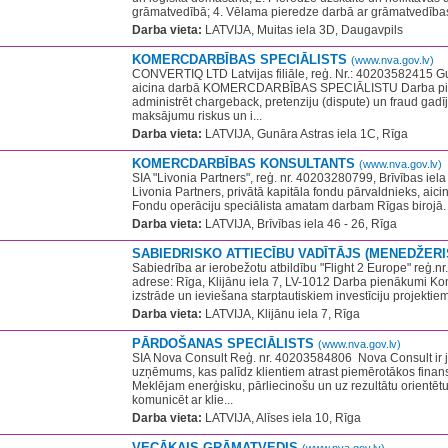
grāmatvedībā; 4. Vēlama pieredze darbā ar grāmatvedība
Darba vieta:
LATVIJA, Muitas iela 3D, Daugavpils
KOMERCDARBĪBAS SPECIĀLISTS
(www.nva.gov.lv)
CONVERTIQ LTD Latvijas filiāle, reģ. Nr.: 40203582415 Gu
aicina darbā KOMERCDARBĪBAS SPECIĀLISTU Darba pienā
administrēt chargeback, pretenziju (dispute) un fraud gadī
maksājumu riskus un i...
Darba vieta:
LATVIJA, Gunāra Astras iela 1C, Rīga
KOMERCDARBĪBAS KONSULTANTS
(www.nva.gov.lv)
SIA "Livonia Partners", reģ. nr. 40203280799, Brīvības iela
Livonia Partners, privātā kapitāla fondu pārvaldnieks, aicin
Fondu operāciju speciālista amatam darbam Rīgas birojā. 
Darba vieta:
LATVIJA, Brīvības iela 46 - 26, Rīga
SABIEDRISKO ATTIECĪBU VADĪTĀJS (MENEDŽERI
Sabiedrība ar ierobežotu atbildību "Flight 2 Europe" reģ.n
adrese: Rīga, Klijānu iela 7, LV-1012 Darba pienākumi Kom
izstrāde un ieviešana starptautiskiem investīciju projektiem
Darba vieta:
LATVIJA, Klijānu iela 7, Rīga
PĀRDOŠANAS SPECIĀLISTS
(www.nva.gov.lv)
SIA Nova Consult Reģ. nr. 40203584806 ​ Nova Consult ir 
uzņēmums, kas palīdz klientiem atrast piemērotākos finan
Meklējam enerģisku, pārliecinošu un uz rezultātu orientētu 
komunicēt ar klie...
Darba vieta:
LATVIJA, Alīses iela 10, Rīga
VECĀKAIS GRĀMATVEDIS