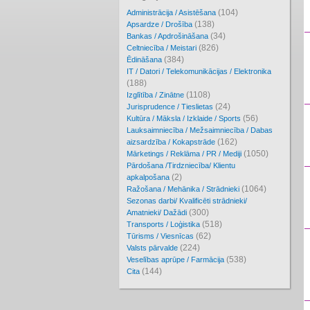
(104)
Administrācija / Asistēšana
(138)
Apsardze / Drošība
(34)
Bankas / Apdrošināšana
(826)
Celtniecība / Meistari
(384)
Ēdināšana
IT / Datori / Telekomunikācijas / Elektronika
(188)
(1108)
Izglītība / Zinātne
(24)
Jurisprudence / Tieslietas
(56)
Kultūra / Māksla / Izklaide / Sports
Lauksaimniecība / Mežsaimniecība / Dabas
(162)
aizsardzība / Kokapstrāde
(1050)
Mārketings / Reklāma / PR / Mediji
Pārdošana /Tirdzniecība/ Klientu
(2)
apkalpošana
(1064)
Ražošana / Mehānika / Strādnieki
Sezonas darbi/ Kvalificēti strādnieki/
(300)
Amatnieki/ Dažādi
(518)
Transports / Loģistika
(62)
Tūrisms / Viesnīcas
(224)
Valsts pārvalde
(538)
Veselības aprūpe / Farmācija
(144)
Cita