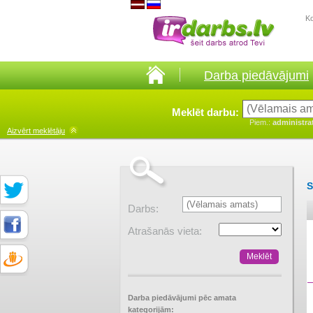
K
Darba piedāvājumi
Meklēt darbu:
Piem.:
administra
Aizvērt
meklētāju
S
Darbs:
Atrašanās vieta:
Darba piedāvājumi pēc amata
kategorijām: