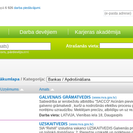
opā
6 926
darba piedāvājumi
.
Darba devējiem
Karjeras akadēmija
Atrašanās vieta:
tors, pārdevējs
utml.
ākumlapa
/ Kategorija:
Uzņēmums
Amats
GALVENAIS GRĀMATVEDIS
(www.nva.gov.lv)
Sabiedrība ar ierobežotu atbildību "SACCO" Aicinām pie
galveno grāmatvedi , kurš/-a nodrošinās efektīvu procesu 
norēķinu uzraudzību. Meklējam precīzu, atbildīgu un uz rezu
Darba vieta:
LATVIJA, Vienības iela 18, Daugavpils
UZSKAITVEDIS
(www.nva.gov.lv)
SIA “Rehill” izsludina vakanci UZSKAITVEDIS Galvenās pras
un loģiskā domāšana; 2. Pieredze uzskaitē un noliktavas 