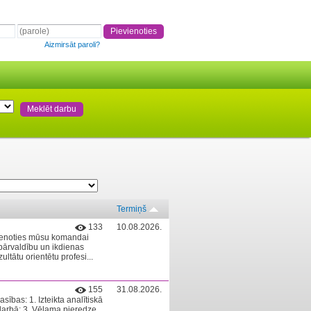
Aizmirsāt paroli?
Termiņš
133
10.08.2026.
vienoties mūsu komandai
pārvaldību un ikdienas
ltātu orientētu profesi...
155
31.08.2026.
ības: 1. Izteikta analītiskā
darbā; 3. Vēlama pieredze