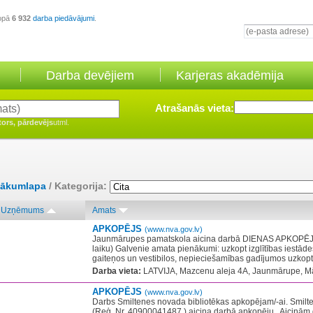
opā
6 932
darba piedāvājumi
.
Darba devējiem
Karjeras akadēmija
Atrašanās vieta:
tors, pārdevējs
utml.
ākumlapa
/ Kategorija:
Uzņēmums
Amats
APKOPĒJS
(www.nva.gov.lv)
Jaunmārupes pamatskola aicina darbā DIENAS APKOPĒJU
laiku) Galvenie amata pienākumi: uzkopt izglītības iestādes 
gaiteņos un vestibilos, nepieciešamības gadījumos uzkopt t
Darba vieta:
LATVIJA, Mazcenu aleja 4A, Jaunmārupe, Mā
APKOPĒJS
(www.nva.gov.lv)
Darbs Smiltenes novada bibliotēkas apkopējam/-ai. Smilt
(Reģ. Nr. 40900041487 ) aicina darbā apkopēju . Aicinām 