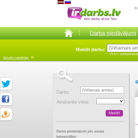
K
Darba piedāvājumi
Meklēt darbu:
Piem.:
administra
Aizvērt
meklētāju
S
Darbs:
Atrašanās vieta:
Darba piedāvājumi pēc amata
kategorijām: