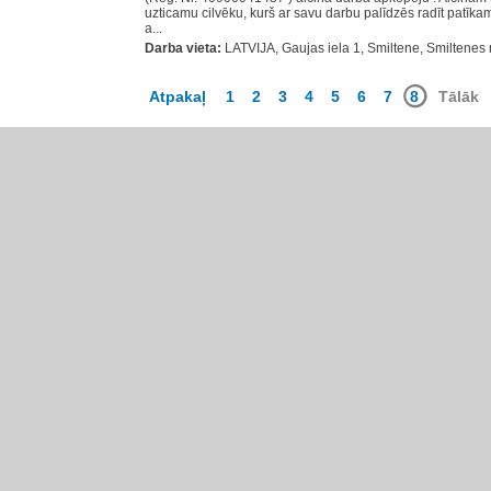
uzticamu cilvēku, kurš ar savu darbu palīdzēs radīt patīkam
a...
Darba vieta:
LATVIJA, Gaujas iela 1, Smiltene, Smiltenes 
Atpakaļ
1
2
3
4
5
6
7
8
Tālāk