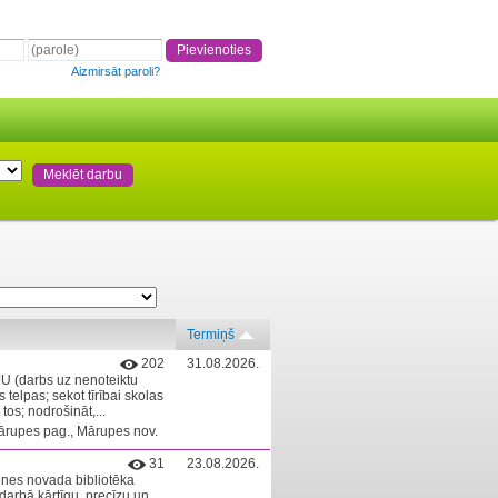
Aizmirsāt paroli?
Termiņš
202
31.08.2026.
 (darbs uz nenoteiktu
telpas; sekot tīrībai skolas
os; nodrošināt,...
rupes pag., Mārupes nov.
31
23.08.2026.
enes novada bibliotēka
darbā kārtīgu, precīzu un