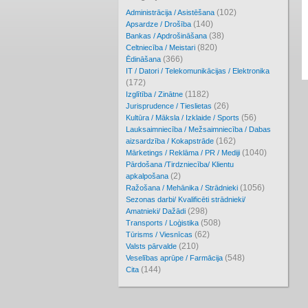
(102)
Administrācija / Asistēšana
(140)
Apsardze / Drošība
(38)
Bankas / Apdrošināšana
(820)
Celtniecība / Meistari
(366)
Ēdināšana
IT / Datori / Telekomunikācijas / Elektronika
(172)
(1182)
Izglītība / Zinātne
(26)
Jurisprudence / Tieslietas
(56)
Kultūra / Māksla / Izklaide / Sports
Lauksaimniecība / Mežsaimniecība / Dabas
(162)
aizsardzība / Kokapstrāde
(1040)
Mārketings / Reklāma / PR / Mediji
Pārdošana /Tirdzniecība/ Klientu
(2)
apkalpošana
(1056)
Ražošana / Mehānika / Strādnieki
Sezonas darbi/ Kvalificēti strādnieki/
(298)
Amatnieki/ Dažādi
(508)
Transports / Loģistika
(62)
Tūrisms / Viesnīcas
(210)
Valsts pārvalde
(548)
Veselības aprūpe / Farmācija
(144)
Cita