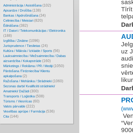
sas
(102)
Administrācija / Asistēšana
Tīrī
(138)
Apsardze / Drošība
telp
(34)
Bankas / Apdrošināšana
(820)
Celtniecība / Meistari
Dar
(382)
Ēdināšana
IT / Datori / Telekomunikācijas / Elektronika
AU
(188)
(1096)
Izglītība / Zinātne
Jel
(24)
Jurisprudence / Tieslietas
uz 
(56)
Kultūra / Māksla / Izklaide / Sports
Lauksaimniecība / Mežsaimniecība / Dabas
aud
(160)
aizsardzība / Kokapstrāde
snie
(1050)
Mārketings / Reklāma / PR / Mediji
Pārdošana /Tirdzniecība/ Klientu
vērt
(2)
apkalpošana
liku
(1060)
Ražošana / Mehānika / Strādnieki
Sezonas darbi/ Kvalificēti strādnieki/
Dar
(300)
Amatnieki/ Dažādi
(508)
Transports / Loģistika
PR
(60)
Tūrisms / Viesnīcas
(222)
Valsts pārvalde
(www
(536)
Veselības aprūpe / Farmācija
​ Ve
(144)
Cita
“Ven
9000