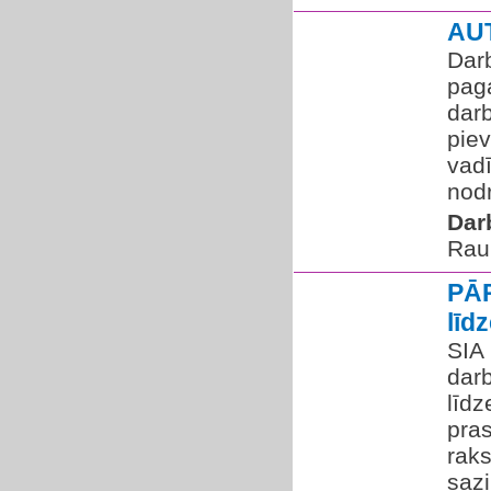
AU
Dar
paga
darb
pie
vadī
nodr
Dar
Rau
PĀR
līd
SIA
dar
līdz
pras
raks
sazi