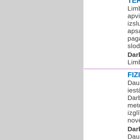
TE
Lim
apv
izs
apsa
paga
slod
Dar
Lim
FI
Daug
ies
Darb
met
izgl
novē
Dar
Dau