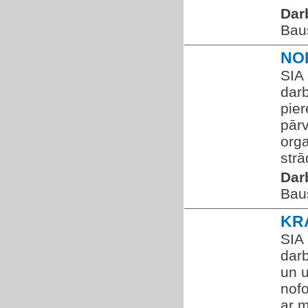
Dar
Bau
NO
SIA
darb
pier
pārv
org
strā
Dar
Bau
KR
SIA
darb
un 
nofo
ar m