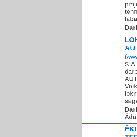
proj
tehn
laba
Dar
LO
AU
(www
SIA 
dar
AUT
Vei
lokm
sag
Dar
Āda
ĒK