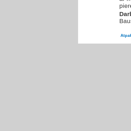
pie
Dar
Bau
Atpa