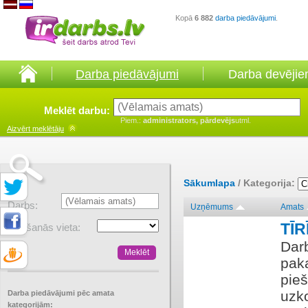
Kopā
6 882
darba piedāvājumi
.
Darba piedāvājumi
Darba devēji
Meklēt darbu:
Piem.:
administrators, pārdevējs
utml.
Aizvērt
meklētāju
Sākumlapa
/ Kategorija:
Darbs:
Uzņēmums
Amats
TĪ
Atrašanās vieta:
Dar
paka
pie
uzk
Darba piedāvājumi pēc amata
kategorijām: