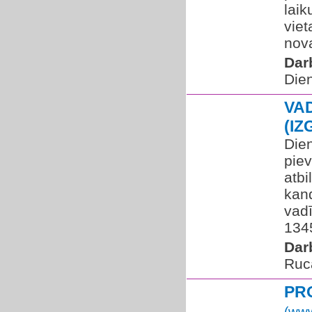
laik
viet
nova
Dar
Die
VA
(IZ
Die
pie
atbi
kan
vadī
134
Dar
Ruc
PR
(www