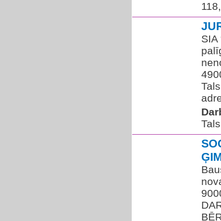
118
JU
SIA 
palī
neno
4900
Tals
adre
Dar
Tals
SO
ĢI
Bau
nova
900
DAR
BĒR