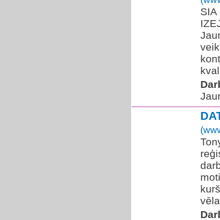
SIA 
IZE
Jau
vei
kont
kval
Dar
Jaun
DA
(www
Tony
reģi
dar
moti
kurš
vēla
Dar