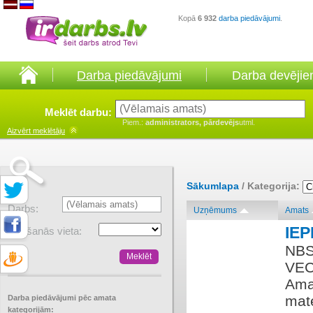
Kopā
6 932
darba piedāvājumi
.
Darba piedāvājumi
Darba devēji
Meklēt darbu:
Piem.:
administrators, pārdevējs
utml.
Aizvērt
meklētāju
Sākumlapa
/ Kategorija:
Darbs:
Uzņēmums
Amats
IE
Atrašanās vieta:
NBS
VEC
Amat
mate
Darba piedāvājumi pēc amata
kategorijām: