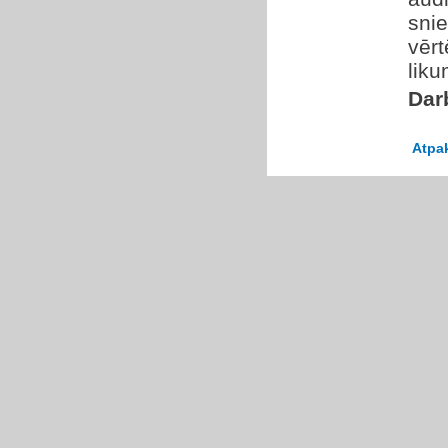
snie
vērt
liku
Dar
Atpa