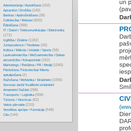
un 
(102)
Administrācija / Asistēšana
(pav
(140)
Apsardze / Drošība
(38)
Bankas / Apdrošināšana
Dar
(820)
Celtniecība / Meistari
(366)
Ēdināšana
PR
IT / Datori / Telekomunikācijas / Elektronika
(172)
Darb
(1182)
Izglītība / Zinātne
pašv
(26)
Jurisprudence / Tieslietas
pro
(56)
Kultūra / Māksla / Izklaide / Sports
Lauksaimniecība / Mežsaimniecība / Dabas
mērķ
(162)
aizsardzība / Kokapstrāde
spec
(1040)
Mārketings / Reklāma / PR / Mediji
Pārdošana /Tirdzniecība/ Klientu
iesp
(2)
apkalpošana
Dar
(1056)
Ražošana / Mehānika / Strādnieki
Sezonas darbi/ Kvalificēti strādnieki/
Smil
(298)
Amatnieki/ Dažādi
(508)
Transports / Loģistika
CIV
(62)
Tūrisms / Viesnīcas
(210)
Valsts pārvalde
(www
(548)
Veselības aprūpe / Farmācija
Die
(144)
Cita
DAR
prof