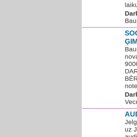
laik
Dar
Bau
SO
ĢI
Bau
nova
900
DAR
BĒR
note
Dar
Vec
AU
Jel
uz 
aud