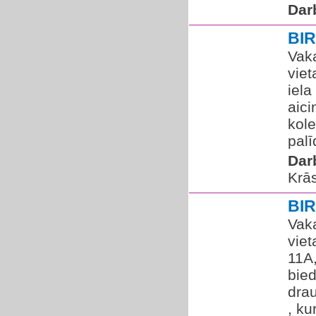
Dar
BI
Vaka
viet
iela
aic
kole
palī
Dar
Krās
BI
Vaka
viet
11A
bied
drau
, ku