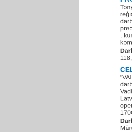
Tony
reģi
dar
prec
, ku
koma
Dar
118
CE
"VA
dar
Vadī
Latv
ope
170
Dar
Mār