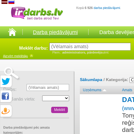
Kopā
6 926
darba piedāvājumi
.
Darba piedāvājumi
Darba devēji
Meklēt darbu:
Piem.:
administrators, pārdevējs
utml.
Aizvērt
meklētāju
Sākumlapa
/ Kategorija:
Darbs:
Uzņēmums
Amats
DA
Atrašanās vieta:
(www
Tony
reģi
Darba piedāvājumi pēc amata
dar
kategorijām: