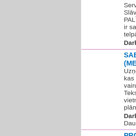
Serv
Slāv
PAL
ir s
telp
Dar
SA
(M
Uzņ
kas
vair
Tek
viet
plān
Dar
Dau
PR