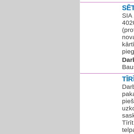
SĒ
SIA
402
(pro
nov
kār
pieg
Dar
Bau
TĪ
Dar
paka
pie
uzk
sas
Tīrī
telp