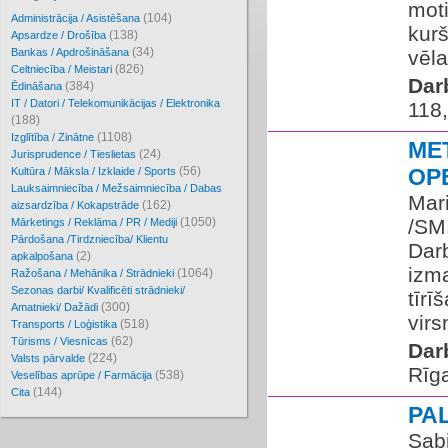
moti
(104)
Administrācija / Asistēšana
kurš
(138)
Apsardze / Drošība
(34)
Bankas / Apdrošināšana
vēla
(826)
Celtniecība / Meistari
Dar
(384)
Ēdināšana
IT / Datori / Telekomunikācijas / Elektronika
118
(188)
(1108)
Izglītība / Zinātne
ME
(24)
Jurisprudence / Tieslietas
(56)
OP
Kultūra / Māksla / Izklaide / Sports
Lauksaimniecība / Mežsaimniecība / Dabas
Mar
(162)
aizsardzība / Kokapstrāde
(1050)
/SM
Mārketings / Reklāma / PR / Mediji
Pārdošana /Tirdzniecība/ Klientu
Dar
(2)
apkalpošana
izma
(1064)
Ražošana / Mehānika / Strādnieki
Sezonas darbi/ Kvalificēti strādnieki/
tīrī
(300)
Amatnieki/ Dažādi
virs
(518)
Transports / Loģistika
(62)
Tūrisms / Viesnīcas
Dar
(224)
Valsts pārvalde
Rīg
(538)
Veselības aprūpe / Farmācija
(144)
Cita
PA
Sabi