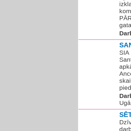
izkl
kom
PĀR
gata
Dar
SA
SIA 
San
apkā
Anc
skai
pied
Dar
Ugāl
SĒ
Dzī
darb