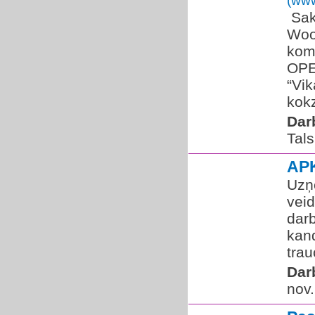
(www
​ Sa
Woo
kom
OPE
“Vik
kokz
Dar
Tals
AP
Uzņ
vei
darb
kan
trau
Dar
nov.