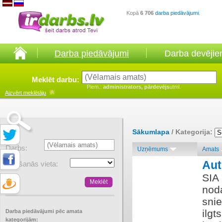
Kopā
6 706
darba piedāvājumi
.
Darba piedāvājumi
Darba devēji
Meklēt darbu:
Piem.:
administrators, pārdevējs
utml.
Aizvērt
meklētāju
Sākumlapa
/ Kategorija:
Darbs:
Uzņēmums
Amats
Au
Atrašanās vieta:
SIA
nod
sni
ilgt
Darba piedāvājumi pēc amata
kategorijām: