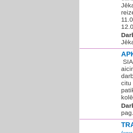
Jēka
reiz
11.0
12.0
Dar
Jēka
AP
​ S
aic
dar
citu
pati
kolē
Dar
pag
TR