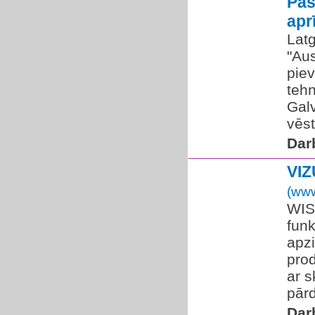
Pas
apr
Lat
"Aus
pie
teh
Galv
vēs
Dar
VI
(www
WIS
funk
apzi
prod
ar s
pārd
Dar