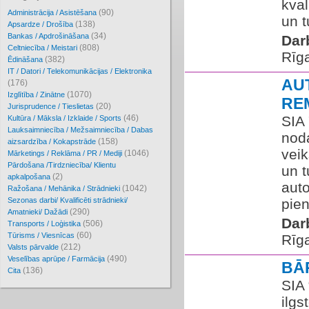
kva
(90)
Administrācija / Asistēšana
un t
(138)
Apsardze / Drošība
(34)
Bankas / Apdrošināšana
Dar
(808)
Celtniecība / Meistari
Rīg
(382)
Ēdināšana
IT / Datori / Telekomunikācijas / Elektronika
AU
(176)
(1070)
Izglītība / Zinātne
RE
(20)
Jurisprudence / Tieslietas
(46)
SIA 
Kultūra / Māksla / Izklaide / Sports
Lauksaimniecība / Mežsaimniecība / Dabas
nod
(158)
aizsardzība / Kokapstrāde
vei
(1046)
Mārketings / Reklāma / PR / Mediji
Pārdošana /Tirdzniecība/ Klientu
un t
(2)
apkalpošana
auto
(1042)
Ražošana / Mehānika / Strādnieki
Sezonas darbi/ Kvalificēti strādnieki/
pien
(290)
Amatnieki/ Dažādi
Dar
(506)
Transports / Loģistika
(60)
Tūrisms / Viesnīcas
Rīg
(212)
Valsts pārvalde
(490)
Veselības aprūpe / Farmācija
BĀ
(136)
Cita
SIA
ilgs