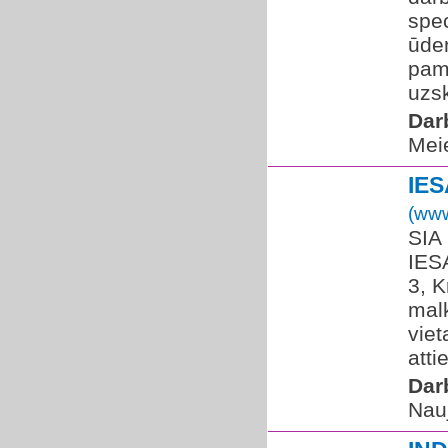
spec
ūde
pama
uzsk
Dar
Meie
IE
(www
SIA
IES
3, 
mal
viet
atti
Dar
Nau