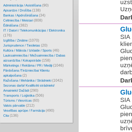
uzs
(90)
Administrācija / Asistēšana
Uzņ
(138)
Apsardze / Drošība
(34)
Bankas / Apdrošināšana
Dar
(808)
Celtniecība / Meistari
(382)
Ēdināšana
Gl
IT / Datori / Telekomunikācijas / Elektronika
(176)
SIA
(1070)
Izglītība / Zinātne
klie
(20)
Jurisprudence / Tieslietas
Glu
(46)
Kultūra / Māksla / Izklaide / Sports
Lauksaimniecība / Mežsaimniecība / Dabas
pien
(158)
aizsardzība / Kokapstrāde
uzņ
(1046)
Mārketings / Reklāma / PR / Mediji
Pārdošana /Tirdzniecība/ Klientu
darb
(2)
apkalpošana
Dar
(1042)
Ražošana / Mehānika / Strādnieki
Sezonas darbi/ Kvalificēti strādnieki/
(290)
Gl
Amatnieki/ Dažādi
(506)
Transports / Loģistika
SIA 
(60)
Tūrisms / Viesnīcas
(212)
Glud
Valsts pārvalde
(490)
Veselības aprūpe / Farmācija
pien
(136)
Cita
uzņ
brī