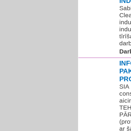
IN
Sabi
Cle
indu
indu
tīr
darb
Dar
IN
PA
PR
SIA
cons
aic
TEH
PĀR
(pro
ar š