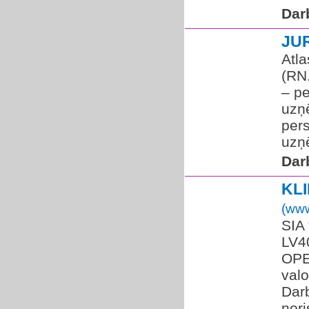
Dar
JU
Atla
(RN
– pe
uzņē
per
uzņē
Dar
KL
(www
SIA 
LV4
OPE
valo
Darb
nori