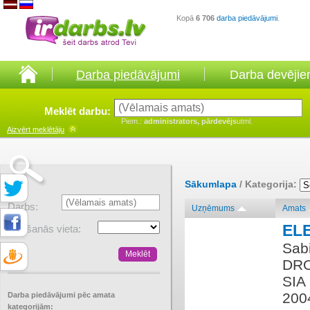
Kopā
6 706
darba piedāvājumi
.
Darba piedāvājumi
Darba devēji
Meklēt darbu:
Piem.:
administrators, pārdevējs
utml.
Aizvērt
meklētāju
Sākumlapa
/ Kategorija:
Darbs:
Uzņēmums
Amats
EL
Atrašanās vieta:
Sabi
DRO
SIA
2004
Darba piedāvājumi pēc amata
kategorijām: