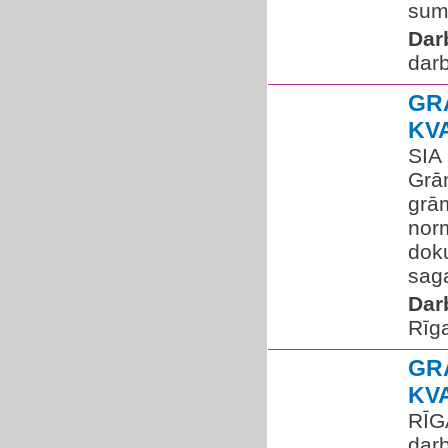
summ
Dar
dar
GR
KV
SIA
Grā
grām
nor
dok
saga
Dar
Rīg
GR
KV
RĪG
dar