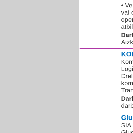
• Ve
vai 
oper
atbi
Dar
Aizk
KO
Komp
Loģi
Drel
kom
Tran
Dar
darb
Gl
SIA 
Glud