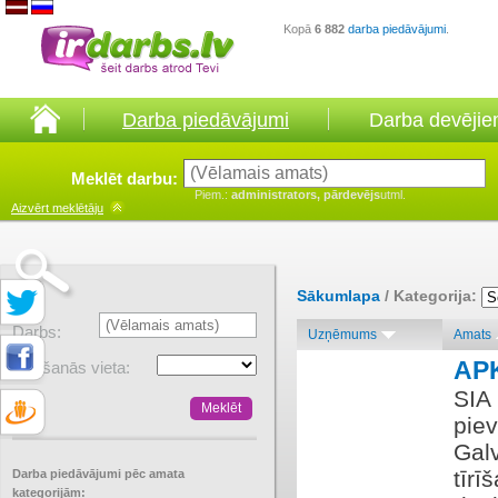
Kopā
6 882
darba piedāvājumi
.
Darba piedāvājumi
Darba devēji
Meklēt darbu:
Piem.:
administrators, pārdevējs
utml.
Aizvērt
meklētāju
Sākumlapa
/ Kategorija:
Darbs:
Uzņēmums
Amats
AP
Atrašanās vieta:
SIA 
pie
Galv
tīrī
Darba piedāvājumi pēc amata
kategorijām: