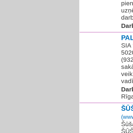
pien
uzņ
darb
Dar
PA
SIA 
502
(93
sakā
vei
vadī
Dar
Rīg
ŠŪ
(www
Šūš
ŠŪŠ