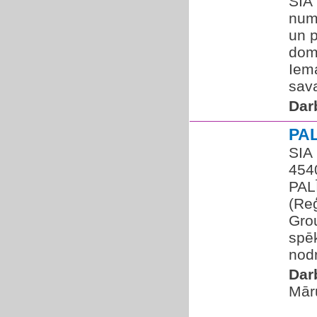
SIA
num
un p
dom
Iem
sav
Dar
PA
SIA
454
PAL
(Reģ
Grou
spē
nodr
Dar
Mār