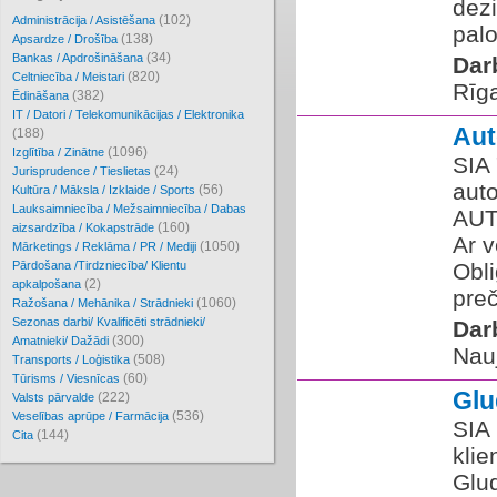
dezi
(102)
Administrācija / Asistēšana
palo
(138)
Apsardze / Drošība
(34)
Bankas / Apdrošināšana
Dar
(820)
Celtniecība / Meistari
Rīg
(382)
Ēdināšana
IT / Datori / Telekomunikācijas / Elektronika
Au
(188)
(1096)
Izglītība / Zinātne
SIA
(24)
Jurisprudence / Tieslietas
auto
(56)
Kultūra / Māksla / Izklaide / Sports
Lauksaimniecība / Mežsaimniecība / Dabas
AUT
(160)
aizsardzība / Kokapstrāde
Ar v
(1050)
Mārketings / Reklāma / PR / Mediji
Pārdošana /Tirdzniecība/ Klientu
Obli
(2)
apkalpošana
preč
(1060)
Ražošana / Mehānika / Strādnieki
Sezonas darbi/ Kvalificēti strādnieki/
Dar
(300)
Amatnieki/ Dažādi
Nau
(508)
Transports / Loģistika
(60)
Tūrisms / Viesnīcas
Gl
(222)
Valsts pārvalde
(536)
Veselības aprūpe / Farmācija
SIA
(144)
Cita
klie
Glu