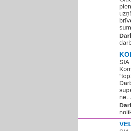
pien
uzņ
brī
summ
Dar
dar
KO
SIA 
Komp
"top
Dar
supe
ne..
Dar
noli
VE