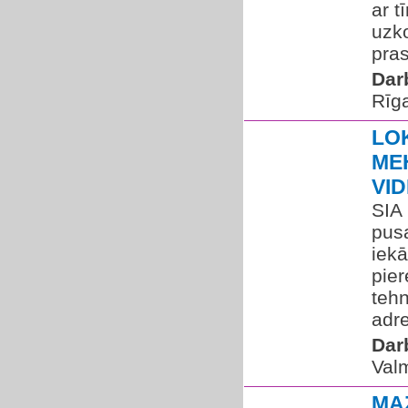
ar t
uzk
pras
Dar
Rīg
LO
ME
VI
SIA
pus
iekā
pie
tehn
adre
Dar
Valm
MA