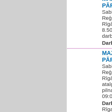
PĀ
Sab
Reģ
Rīg
8.50
darb
Dar
MA
PĀ
Sab
Reģ
Rīg
atal
piln
09:0
Dar
Rīg