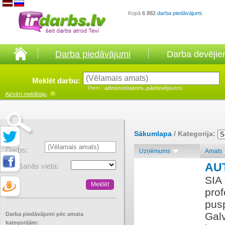
Kopā
6 882
darba piedāvājumi
.
Darba piedāvājumi
Darba devēji
Meklēt darbu:
Piem.:
administrators, pārdevējs
utml.
Aizvērt
meklētāju
Sākumlapa
/ Kategorija:
Darbs:
Uzņēmums
Amats
AU
Atrašanās vieta:
SIA
prof
pus
Gal
Darba piedāvājumi pēc amata
kategorijām: