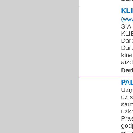
KL
(www
SIA
KLI
Darb
Darb
kli
aizd
Dar
PA
Uzņ
uz 
saim
uzk
Pras
godp