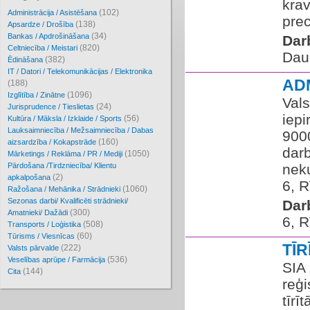
kra
(102)
Administrācija / Asistēšana
prec
(138)
Apsardze / Drošība
(34)
Bankas / Apdrošināšana
Dar
(820)
Celtniecība / Meistari
Dau
(382)
Ēdināšana
IT / Datori / Telekomunikācijas / Elektronika
AD
(188)
(1096)
Izglītība / Zinātne
Vals
(24)
Jurisprudence / Tieslietas
iepi
(56)
Kultūra / Māksla / Izklaide / Sports
Lauksaimniecība / Mežsaimniecība / Dabas
900
(160)
aizsardzība / Kokapstrāde
dar
(1050)
Mārketings / Reklāma / PR / Mediji
Pārdošana /Tirdzniecība/ Klientu
nek
(2)
apkalpošana
6, R
(1060)
Ražošana / Mehānika / Strādnieki
Sezonas darbi/ Kvalificēti strādnieki/
Dar
(300)
Amatnieki/ Dažādi
6, R
(508)
Transports / Loģistika
(60)
Tūrisms / Viesnīcas
TĪ
(222)
Valsts pārvalde
(536)
Veselības aprūpe / Farmācija
SIA 
(144)
Cita
reģ
tīrī