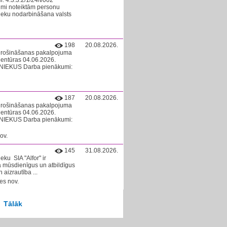
. 4.3.3.2/1/24/I/002
umi noteiktām personu
ieku nodarbināšana valsts
198
20.08.2026.
drošināšanas pakalpojuma
aģentūras 04.06.2026.
NIEKUS Darba pienākumi: ​
187
20.08.2026.
drošināšanas pakalpojuma
aģentūras 04.06.2026.
NIEKUS Darba pienākumi: ​
ov.
145
31.08.2026.
u ​ SIA "Alfor" ir
ā mūsdienīgus un atbildīgus
aizrautība ...
es nov.
Tālāk