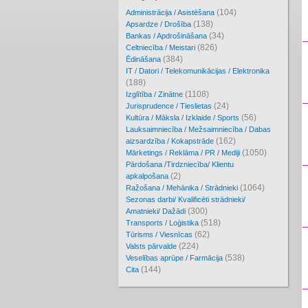
(104)
Administrācija / Asistēšana
(138)
Apsardze / Drošība
(34)
Bankas / Apdrošināšana
(826)
Celtniecība / Meistari
(384)
Ēdināšana
IT / Datori / Telekomunikācijas / Elektronika
(188)
(1108)
Izglītība / Zinātne
(24)
Jurisprudence / Tieslietas
(56)
Kultūra / Māksla / Izklaide / Sports
Lauksaimniecība / Mežsaimniecība / Dabas
(162)
aizsardzība / Kokapstrāde
(1050)
Mārketings / Reklāma / PR / Mediji
Pārdošana /Tirdzniecība/ Klientu
(2)
apkalpošana
(1064)
Ražošana / Mehānika / Strādnieki
Sezonas darbi/ Kvalificēti strādnieki/
(300)
Amatnieki/ Dažādi
(518)
Transports / Loģistika
(62)
Tūrisms / Viesnīcas
(224)
Valsts pārvalde
(538)
Veselības aprūpe / Farmācija
(144)
Cita