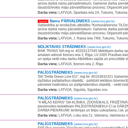
aicina darbā namu pārvaldnieku/ci. Galvenie darba pienāk
daudzdzīvokļu māju pārvaldīšanas procesu; Organizēt pār
Darba vieta:
LATVIJA, Spartaka iela 2A, Tukums, Tukuma 
Namu PĀRVALDNIEKS
(www.nva.gov.lv)
Jauns!
Sabiedrība ar ierobežotu atbildību "Komunālserviss TILDe
aicina darbā namu pārvaldnieku/ci. Galvenie darba pienāk
daudzdzīvokļu māju pārvaldīšanas procesu; Organizēt pār
Darba vieta:
LATVIJA, J. Raiņa iela 7/69, Tukums, Tukuma
NOLIKTAVAS STRĀDNIEKS
(www.nva.gov.lv)
BAIK TRANS SIA reg.nr. 40203137545 Meklējam darba spē
amatam adresē Ilzenes iela 2, Rīga, LV-1005 Prasības kand
un spēja veikt roku darbu Atbildības sajūta un precizitāte d
Darba vieta:
LATVIJA, Ilzenes iela 2, Rīga
PALĪGSTRĀDNIEKS
(www.nva.gov.lv)
SIA "Delta Green Line EU", reģ.Nr. 40103832321 Galvenie 
dažādus palīgdarbus objektā; - palīdzēt iekšējos būvniec
pārvietot materiālus un palīgmateriālus objektā; - veikt mat
Darba vieta:
LATVIJA, Sigulda, Siguldas nov.
PALĪGSTRĀDNIEKS
(www.nva.gov.lv)
"4 MĪĻAS ĶEPAS" SIA KLĪNIKA, ZOOVEIKALS, FRIZĒTAVA
pievienoties kolektīvam PALĪGSTRĀDNIEKU/-CI ar DĀR
DARBA PIENĀKUMI: teritorijas un telpu uzkopšana, t.sk. pu
Darba vieta:
LATVIJA, Loku iela 21, Valmiera, Valmieras n
PALĪGSTRĀDNIEKS
(www.nva.gov.lv)