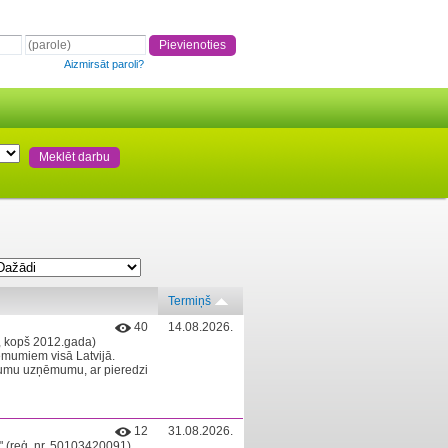
Aizmirsāt paroli?
Termiņš
40
14.08.2026.
, kopš 2012.gada)
ēmumiem visā Latvijā.
jumu uzņēmumu, ar pieredzi
12
31.08.2026.
" (reģ. nr. 50103420091)