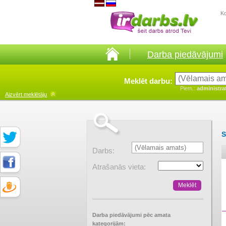
K
Darba piedāvājumi
Meklēt darbu:
Piem.:
administra
Aizvērt
meklētāju
S
Darbs:
Atrašanās vieta:
Darba piedāvājumi pēc amata
kategorijām: