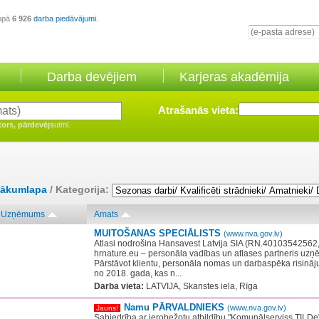
opā
6 926
darba piedāvājumi
.
Darba devējiem
Karjeras akadēmija
Atrašanās vieta:
tors, pārdevējs
utml.
ākumlapa
/ Kategorija:
Uzņēmums
Amats
MUITOŠANAS SPECIĀLISTS
(www.nva.gov.lv)
Atlasi nodrošina Hansavest Latvija SIA (RN.40103542562
hrnature.eu – personāla vadības un atlases partneris uzņ
Pārstāvot klientu, personāla nomas un darbaspēka risinā
no 2018. gada, kas n...
Darba vieta:
LATVIJA, Skanstes iela, Rīga
Namu PĀRVALDNIEKS
(www.nva.gov.lv)
Jauns!
Sabiedrība ar ierobežotu atbildību "Komunālserviss TILDe