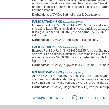
ESF Plus projekta “Pasākumi iekļaujošai nodarbinātībai” Nr
ietvaros īstenotā aktīvā nodarbinātības pasākuma “Pasāk
grupām” mērķis ir nelabvēlīgākā situācijā esošu bezdarbn
līdzfinansētās d...
Darba vieta:
LATVIJA, Burtnieku iela 3, Daugavpils
PALĪGSTRĀDNIEKS
(www.nva.gov.lv)
Express Rent SIA Reģ. Nr. 40103992355 (darbaspēka no
sniedzējs, Labklājības ministrijas Nodarbinātības valsts 
izsniegta Licence Nr. 10/2025) aicina darbā PALĪGSTRĀD
šķirot ar rok...
Darba vieta:
LATVIJA, Jaunpils pag., Tukuma nov.
PALĪGSTRĀDNIEKS
(www.nva.gov.lv)
Express Rent SIA Reģ. Nr. 40103992355 (darbaspēka no
sniedzējs, Labklājības ministrijas Nodarbinātības valsts 
izsniegta Licence Nr. 10/2025) aicina darbā PALĪGSTRĀD
šķirot ar rok...
Darba vieta:
LATVIJA, Jelgavas iela 7, Tukums, Tukuma n
PALĪGSTRĀDNIEKS
(www.nva.gov.lv)
​ALFOR SIA reģ.nr. ​40003512913 aicina darbā Palīgstrādniek
starptautisks izklaides tehnoloģiju uzņēmums, kas piedāv
spēļu risinājumus. Mūsu komandu vieno inovācijas gars un 
Darba vieta:
LATVIJA, Plieņciema iela 12, Mārupe, Mārup
Atpakaļ
5
6
7
8
9
10
11
12
13