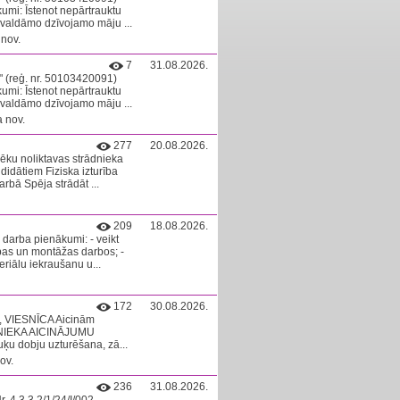
umi: Īstenot nepārtrauktu
valdāmo dzīvojamo māju ...
nov.
7
31.08.2026.
" (reģ. nr. 50103420091)
umi: Īstenot nepārtrauktu
valdāmo dzīvojamo māju ...
 nov.
277
20.08.2026.
ku noliktavas strādnieka
idātiem Fiziska izturība
arbā Spēja strādāt ...
209
18.08.2026.
darba pienākumi: - veikt
ības un montāžas darbos; -
eriālu iekraušanu u...
172
30.08.2026.
, VIESNĪCA Aicinām
ZNIEKA AICINĀJUMU
ķu dobju uzturēšana, zā...
ov.
236
31.08.2026.