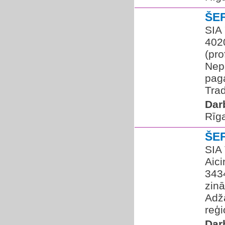
ŠE
SIA
402
(pro
Nepā
paga
Trad
Dar
Rīg
ŠE
SIA
Aic
3434
zinā
Adžā
reģi
Dar