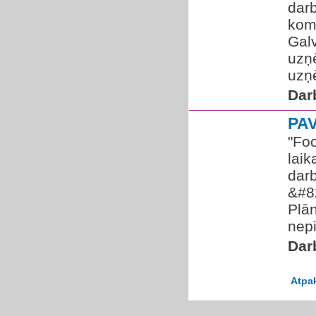
dar
kom
Galv
uzņē
uzņē
Dar
PA
"Foo
lai
dar
&#8
Plān
nepi
Dar
Atpa