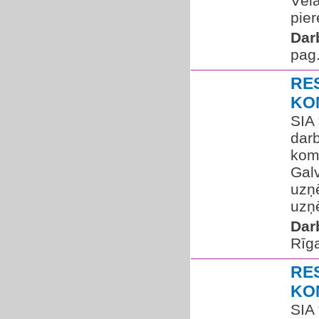
Vēla
pier
Dar
pag.
RE
KO
SIA
dar
kom
Galv
uzņē
uzņē
Dar
Rīg
RE
KO
SIA