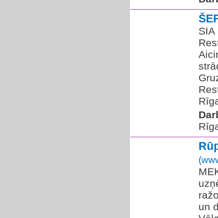
ŠE
SIA 
Res
Aic
str
Gruz
Rest
Rīga
Dar
Rīg
Rūp
(www
MEK
uzņ
ražo
un 