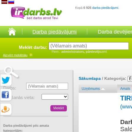
Kopā
6 926
darba piedāvājumi
.
Darba piedāvājumi
Darba devēji
Meklēt darbu:
Piem.:
administrators, pārdevējs
utml.
Aizvērt
meklētāju
Sākumlapa
/ Kategorija:
Darbs:
Uzņēmums
Amats
TI
Atrašanās vieta:
(www
Dar
Darba piedāvājumi pēc amata
Sal
kategorijām: