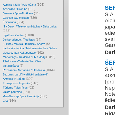
(104)
Administrācija / Asistēšana
ŠE
(138)
Apsardze / Drošība
SIA
(34)
Bankas / Apdrošināšana
(826)
Celtniecība / Meistari
Aici
(384)
Ēdināšana
japā
IT / Datori / Telekomunikācijas / Elektronika
(188)
ēdie
(1108)
Izglītība / Zinātne
sva
(24)
Jurisprudence / Tieslietas
(56)
Gata
Kultūra / Māksla / Izklaide / Sports
Lauksaimniecība / Mežsaimniecība / Dabas
Dar
(162)
aizsardzība / Kokapstrāde
(1050)
Mārketings / Reklāma / PR / Mediji
ŠE
Pārdošana /Tirdzniecība/ Klientu
(2)
apkalpošana
SIA
(1064)
Ražošana / Mehānika / Strādnieki
402
Sezonas darbi/ Kvalificēti strādnieki/
(300)
Amatnieki/ Dažādi
(pro
(518)
Transports / Loģistika
Nep
(62)
Tūrisms / Viesnīcas
(224)
Valsts pārvalde
Note
(538)
Veselības aprūpe / Farmācija
ēdie
(144)
Cita
Dar
Rīg