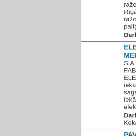
raž
Rīg
raž
palī
Dar
EL
ME
SIA
FAB
ELE
iekā
sag
iekā
elek
Dar
Ķek
PA