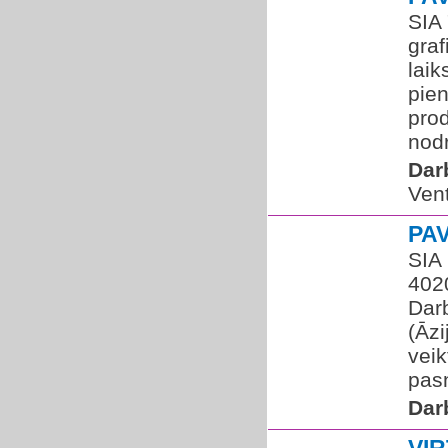
SIA
graf
laik
pie
prod
nodr
Dar
Vent
PA
SIA
402
Darb
(Āzi
veik
pasn
Dar