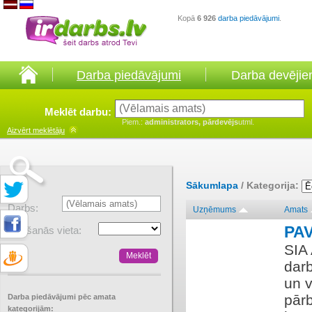
Kopā
6 926
darba piedāvājumi
.
Darba piedāvājumi
Darba devēji
Meklēt darbu:
Piem.:
administrators, pārdevējs
utml.
Aizvērt
meklētāju
Sākumlapa
/ Kategorija:
Darbs:
Uzņēmums
Amats
PA
Atrašanās vieta:
SIA
dar
un v
pārb
Darba piedāvājumi pēc amata
kategorijām: