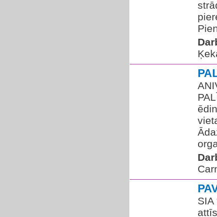
strā
pie
Pien
Dar
Ķek
PA
ANI
PAL
ēdi
viet
Āda
orga
Dar
Car
PA
SIA
attī