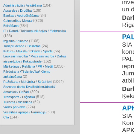
inve
(104)
Administrācija / Asistēšana
un d
(138)
Apsardze / Drošība
(34)
Bankas / Apdrošināšana
Dar
(826)
Celtniecība / Meistari
Rīg
(384)
Ēdināšana
IT / Datori / Telekomunikācijas / Elektronika
PA
(188)
(1108)
Izglītība / Zinātne
SIA
(24)
Jurisprudence / Tieslietas
kond
(56)
Kultūra / Māksla / Izklaide / Sports
Lauksaimniecība / Mežsaimniecība / Dabas
PAL
(162)
aizsardzība / Kokapstrāde
iep
(1050)
Mārketings / Reklāma / PR / Mediji
Pārdošana /Tirdzniecība/ Klientu
Jums
(2)
apkalpošana
atbi
(1064)
Ražošana / Mehānika / Strādnieki
Sezonas darbi/ Kvalificēti strādnieki/
Dar
(300)
Amatnieki/ Dažādi
Ķek
(518)
Transports / Loģistika
(62)
Tūrisms / Viesnīcas
AP
(224)
Valsts pārvalde
(538)
Veselības aprūpe / Farmācija
SIA
(144)
Cita
Kond
APK