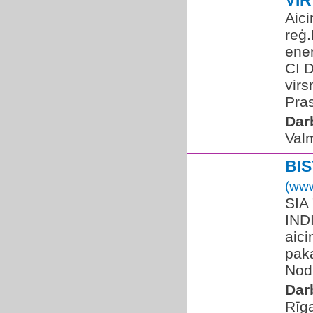
VI
Aic
reģ
ene
CI D
virs
Pras
Dar
Valm
BI
(www
SIA 
IND
aic
pak
Nodr
Dar
Rīg