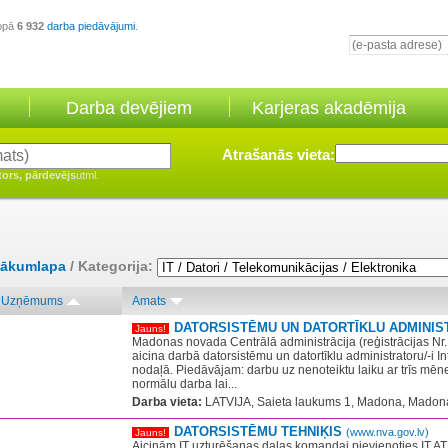
opā
6 932
darba piedāvājumi
.
Darba devējiem
Karjeras akadēmija
Atrašanās vieta:
tors, pārdevējs
utml.
ākumlapa
/ Kategorija:
Uzņēmums
Amats
DATORSISTĒMU UN DATORTĪKLU ADMINI
Jauns!
Madonas novada Centrālā administrācija (reģistrācijas N
aicina darbā datorsistēmu un datortīklu administratoru/-i I
nodaļā. Piedāvājam: darbu uz nenoteiktu laiku ar trīs mēn
normālu darba lai...
Darba vieta:
LATVIJA, Saieta laukums 1, Madona, Madona
DATORSISTĒMU TEHNIĶIS
(www.nva.gov.lv)
Jauns!
Aicinām IT uzturēšanas daļas komandai pievienoties IT 