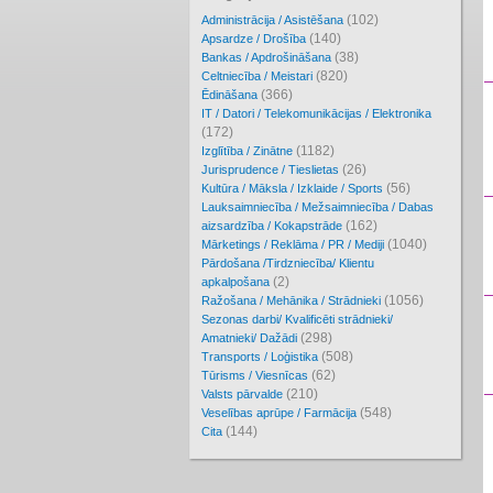
(102)
Administrācija / Asistēšana
(140)
Apsardze / Drošība
(38)
Bankas / Apdrošināšana
(820)
Celtniecība / Meistari
(366)
Ēdināšana
IT / Datori / Telekomunikācijas / Elektronika
(172)
(1182)
Izglītība / Zinātne
(26)
Jurisprudence / Tieslietas
(56)
Kultūra / Māksla / Izklaide / Sports
Lauksaimniecība / Mežsaimniecība / Dabas
(162)
aizsardzība / Kokapstrāde
(1040)
Mārketings / Reklāma / PR / Mediji
Pārdošana /Tirdzniecība/ Klientu
(2)
apkalpošana
(1056)
Ražošana / Mehānika / Strādnieki
Sezonas darbi/ Kvalificēti strādnieki/
(298)
Amatnieki/ Dažādi
(508)
Transports / Loģistika
(62)
Tūrisms / Viesnīcas
(210)
Valsts pārvalde
(548)
Veselības aprūpe / Farmācija
(144)
Cita