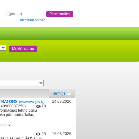
Aizmirsāt paroli?
Termiņš
STRATORS
24.08.2026.
(www.nva.gov.lv)
r. 40900037250)
18
nformācijas tehnoloģiju
ešu pārbaudes laiku,
s nov.
25
16.08.2026.
ATBALSTA SPECIĀLISTU/-I