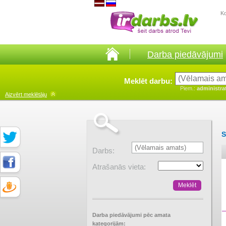
K
Darba piedāvājumi
Meklēt darbu:
Piem.:
administra
Aizvērt
meklētāju
S
Darbs:
Atrašanās vieta:
Darba piedāvājumi pēc amata
kategorijām: