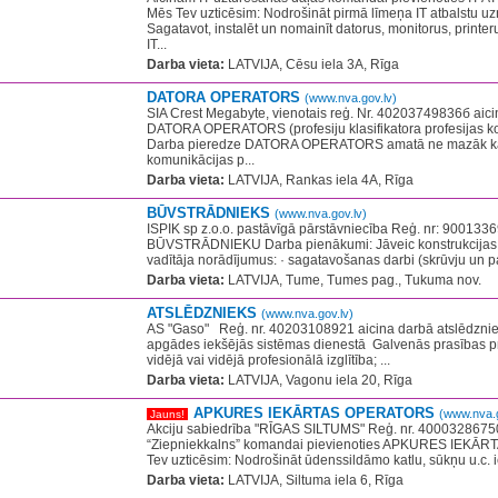
Mēs Tev uzticēsim: Nodrošināt pirmā līmeņa IT atbalstu 
Sagatavot, instalēt un nomainīt datorus, monitorus, printer
IT...
Darba vieta:
LATVIJA, Cēsu iela 3A, Rīga
DATORA OPERATORS
(www.nva.gov.lv)
SIA Crest Megabyte, vienotais reģ. Nr. 40203749836б aicin
DATORA OPERATORS (profesiju klasifikatora profesijas ko
Darba pieredze DATORA OPERATORS amatā ne mazāk kā 
komunikācijas p...
Darba vieta:
LATVIJA, Rankas iela 4A, Rīga
BŪVSTRĀDNIEKS
(www.nva.gov.lv)
ISPIK sp z.o.o. pastāvīgā pārstāvniecība Reģ. nr: 900133
BŪVSTRĀDNIEKU Darba pienākumi: Jāveic konstrukcijas m
vadītāja norādījumus: · sagatavošanas darbi (skrūvju un pa
Darba vieta:
LATVIJA, Tume, Tumes pag., Tukuma nov.
ATSLĒDZNIEKS
(www.nva.gov.lv)
AS "Gaso" ​ ​ Reģ. nr. 40203108921 aicina darbā atslēdzni
apgādes iekšējās sistēmas dienestā ​ Galvenās prasības 
vidējā vai vidējā profesionālā izglītība; ...
Darba vieta:
LATVIJA, Vagonu iela 20, Rīga
APKURES IEKĀRTAS OPERATORS
(www.nva.g
Jauns!
Akciju sabiedrība "RĪGAS SILTUMS" Reģ. nr. 40003286750
“Ziepniekkalns” komandai pievienoties APKURES IEKĀ
Tev uzticēsim: Nodrošināt ūdenssildāmo katlu, sūkņu u.c. i
Darba vieta:
LATVIJA, Siltuma iela 6, Rīga