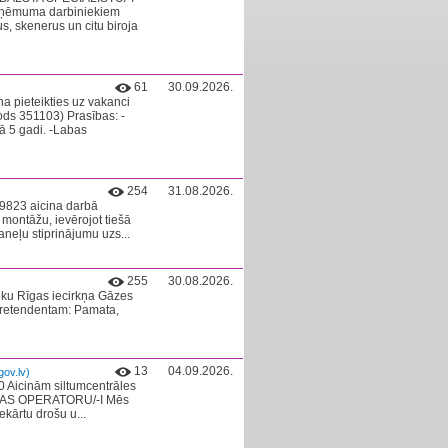
uzņēmuma darbiniekiem
us, skenerus un citu biroja
61
30.09.2026.
a pieteikties uz vakanci
ds 351103) Prasības: -
5 gadi. -Labas
254
31.08.2026.
69823 aicina darbā
ontāžu, ievērojot tiešā
neļu stiprinājumu uzs...
255
30.08.2026.
eku Rīgas iecirkņa Gāzes
pretendentam: Pamata,
13
04.09.2026.
ov.lv)
 Aicinām siltumcentrāles
RTAS OPERATORU/-I Mēs
ekārtu drošu u...