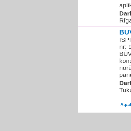
apli
Dar
Rīg
BŪ
ISPI
nr:
BŪV
kons
norā
pane
Dar
Tuk
Atpa