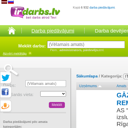
Kopā
6 932
darba piedāvājumi
.
Darba piedāvājumi
Darba devēji
Meklēt darbu:
Piem.:
administrators, pārdevējs
utml.
Aizvērt
meklētāju
Sākumlapa
/ Kategorija:
Darbs:
Uzņēmums
Amats
GĀ
Atrašanās vieta:
RE
AS 
izs
Darba piedāvājumi pēc amata
Rīga
kategorijām: