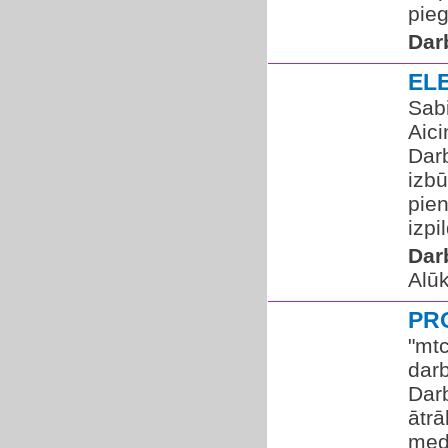
pieg
Dar
EL
Sabi
Aici
Dar
izbū
pie
izpil
Dar
Alū
PR
"mt
dar
Dar
ātr
med