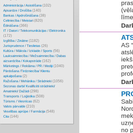
pra
(102)
Administrācija / Asistēšana
(vēl
(140)
Apsardze / Drošība
(38)
Bankas / Apdrošināšana
līme
(820)
Celtniecība / Meistari
Dar
(366)
Ēdināšana
IT / Datori / Telekomunikācijas / Elektronika
(172)
AT
(1182)
Izglītība / Zinātne
AS "
(26)
Jurisprudence / Tieslietas
(56)
ats
Kultūra / Māksla / Izklaide / Sports
Lauksaimniecība / Mežsaimniecība / Dabas
iekš
(162)
aizsardzība / Kokapstrāde
pret
(1040)
Mārketings / Reklāma / PR / Mediji
Pārdošana /Tirdzniecība/ Klientu
prof
(2)
apkalpošana
Dar
(1056)
Ražošana / Mehānika / Strādnieki
Sezonas darbi/ Kvalificēti strādnieki/
(298)
Amatnieki/ Dažādi
PR
(508)
Transports / Loģistika
Sabi
(62)
Tūrisms / Viesnīcas
(210)
Valsts pārvalde
Nor
(548)
Veselības aprūpe / Farmācija
mekl
(144)
Cita
uzņe
no 