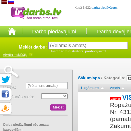
Kopā
6 932
darba piedāvājumi
.
Darba piedāvājumi
Darba devēji
Meklēt darbu:
Piem.:
administrators, pārdevējs
utml.
Aizvērt
meklētāju
Sākumlapa
/ Kategorija:
Darbs:
Uzņēmums
Amats
VI
Atrašanās vieta:
Jauns!
Ropažu
Nr. 431
(pamati
Zaķumu
Darba piedāvājumi pēc amata
kategorijām: