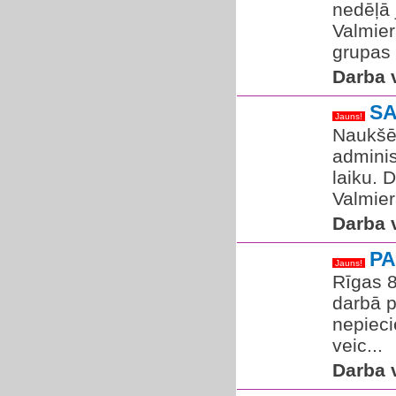
nedēļā 
Valmier
grupas 
Darba v
SA
Jauns!
Naukšēn
adminis
laiku. 
Valmier
Darba v
PA
Jauns!
Rīgas 8
darbā p
nepieci
veic...
Darba v