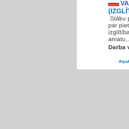
VA
Jauns!
(IZGL
​ Stāķu
par pie
izglītī
amatu..
Darba v
Atpa