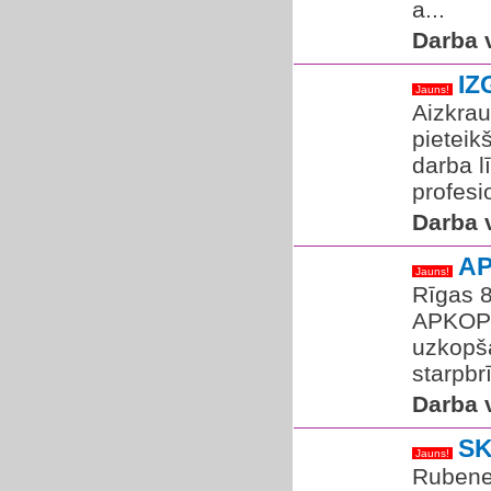
a...
Darba v
IZ
Jauns!
Aizkrau
pieteik
darba l
profesio
Darba v
A
Jauns!
Rīgas 8
APKOPĒJ
uzkopša
starpbrī
Darba v
SK
Jauns!
Rubenes