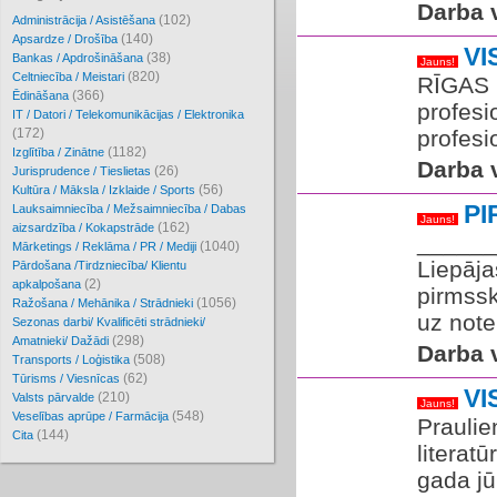
Darba v
(102)
Administrācija / Asistēšana
(140)
Apsardze / Drošība
VI
(38)
Bankas / Apdrošināšana
Jauns!
(820)
Celtniecība / Meistari
RĪGAS 
(366)
Ēdināšana
profesi
IT / Datori / Telekomunikācijas / Elektronika
(172)
profesi
(1182)
Izglītība / Zinātne
Darba v
(26)
Jurisprudence / Tieslietas
(56)
Kultūra / Māksla / Izklaide / Sports
PI
Lauksaimniecība / Mežsaimniecība / Dabas
Jauns!
(162)
aizsardzība / Kokapstrāde
______
(1040)
Mārketings / Reklāma / PR / Mediji
Liepāja
Pārdošana /Tirdzniecība/ Klientu
(2)
apkalpošana
pirmssk
(1056)
Ražošana / Mehānika / Strādnieki
uz notei
Sezonas darbi/ Kvalificēti strādnieki/
(298)
Amatnieki/ Dažādi
Darba v
(508)
Transports / Loģistika
(62)
Tūrisms / Viesnīcas
VI
(210)
Valsts pārvalde
Jauns!
(548)
Veselības aprūpe / Farmācija
Praulie
(144)
Cita
literatū
gada jū