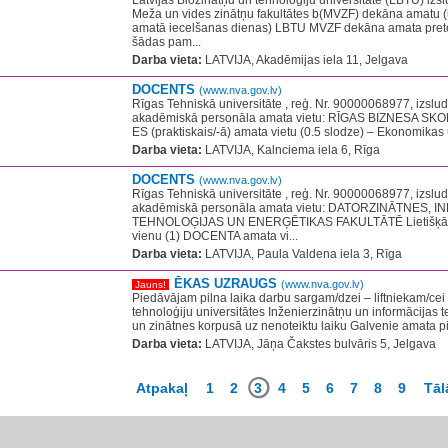
Latvijas Biozinātņu un tehnoloģiju universitāte (LBTU) izs
Meža un vides zinātņu fakultātes b(MVZF) dekāna amatu (u
amatā iecelšanas dienas) LBTU MVZF dekāna amata prete
šādas pam...
Darba vieta:
LATVIJA, Akadēmijas iela 11, Jelgava
DOCENTS
(www.nva.gov.lv)
Rīgas Tehniskā universitāte , reģ. Nr. 90000068977, izslu
akadēmiskā personāla amata vietu: RĪGAS BIZNESA SKO
ES (praktiskais/-ā) amata vietu (0.5 slodze) – Ekonomikas
Darba vieta:
LATVIJA, Kalnciema iela 6, Rīga
DOCENTS
(www.nva.gov.lv)
Rīgas Tehniskā universitāte , reģ. Nr. 90000068977, izslu
akadēmiskā personāla amata vietu: DATORZINĀTNES, 
TEHNOLOĢIJAS UN ENERĢĒTIKAS FAKULTĀTĒ Lietišķās ma
vienu (1) DOCENTA amata vi...
Darba vieta:
LATVIJA, Paula Valdena iela 3, Rīga
ĒKAS UZRAUGS
(www.nva.gov.lv)
Jauns!
Piedāvājam pilna laika darbu sargam/dzei – liftniekam/cei
tehnoloģiju universitātes Inženierzinātņu un informācijas t
un zinātnes korpusā uz nenoteiktu laiku Galvenie amata pie
Darba vieta:
LATVIJA, Jāņa Čakstes bulvāris 5, Jelgava
Atpakaļ
1
2
3
4
5
6
7
8
9
Tāl