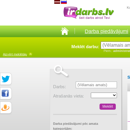
K
Darba piedāvājumi
Meklēt darbu:
Piem.:
administra
Aizvērt
meklētāju
S
Darbs:
Atrašanās vieta:
Darba piedāvājumi pēc amata
kategorijām: