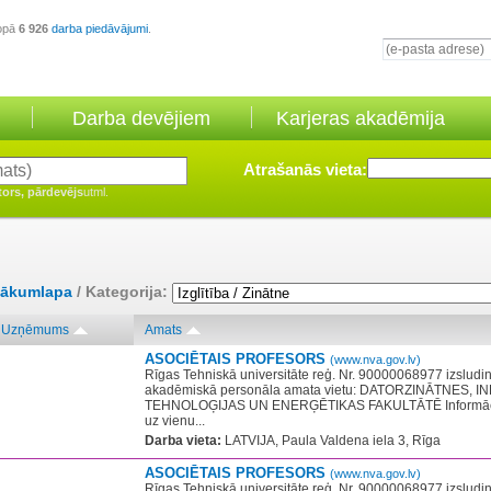
opā
6 926
darba piedāvājumi
.
Darba devējiem
Karjeras akadēmija
Atrašanās vieta:
tors, pārdevējs
utml.
ākumlapa
/ Kategorija:
Uzņēmums
Amats
ASOCIĒTAIS PROFESORS
(www.nva.gov.lv)
Rīgas Tehniskā universitāte reģ. Nr. 90000068977 izsludi
akadēmiskā personāla amata vietu: DATORZINĀTNES, 
TEHNOLOĢIJAS UN ENERĢĒTIKAS FAKULTĀTĒ Informācijas
uz vienu...
Darba vieta:
LATVIJA, Paula Valdena iela 3, Rīga
ASOCIĒTAIS PROFESORS
(www.nva.gov.lv)
Rīgas Tehniskā universitāte reģ. Nr. 90000068977 izsludi