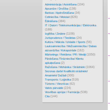
(104)
Administrācija / Asistēšana
(138)
Apsardze / Drošība
(34)
Bankas / Apdrošināšana
(826)
Celtniecība / Meistari
(384)
Ēdināšana
IT / Datori / Telekomunikācijas / Elektronika
(188)
(1108)
Izglītība / Zinātne
(24)
Jurisprudence / Tieslietas
(56)
Kultūra / Māksla / Izklaide / Sports
Lauksaimniecība / Mežsaimniecība / Dabas
(162)
aizsardzība / Kokapstrāde
(1050)
Mārketings / Reklāma / PR / Mediji
Pārdošana /Tirdzniecība/ Klientu
(2)
apkalpošana
(1064)
Ražošana / Mehānika / Strādnieki
Sezonas darbi/ Kvalificēti strādnieki/
(300)
Amatnieki/ Dažādi
(518)
Transports / Loģistika
(62)
Tūrisms / Viesnīcas
(224)
Valsts pārvalde
(538)
Veselības aprūpe / Farmācija
(144)
Cita