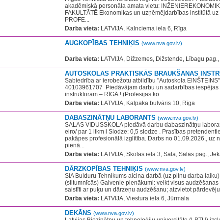
akadēmiskā personāla amata vietu: INŽENIEREKONOM
FAKULTĀTĒ Ekonomikas un uzņēmējdarbības institūtā uz
PROFE...
Darba vieta:
LATVIJA, Kalnciema iela 6, Rīga
AUGKOPĪBAS TEHNIĶIS
(www.nva.gov.lv)
​ ​
Darba vieta:
LATVIJA, Dižzemes, Dižstende, Lībagu pag., 
AUTOSKOLAS PRAKTISKĀS BRAUKŠANAS INST
Sabiedrība ar ierobežotu atbildību "Autoskola EINŠTEINS" 
40103961707 ​ Piedāvājam darbu un sadarbības iespējas 
instruktoram – RĪGĀ ! (Profesijas ko...
Darba vieta:
LATVIJA, Kalpaka bulvāris 10, Rīga
DABASZINĀTŅU LABORANTS
(www.nva.gov.lv)
SALAS VIDUSSKOLA piedāvā darbu dabaszinātņu laboran
eiro/ par 1 likm i Slodze: 0,5 slodze . Prasības pretendent
pakāpes profesionālā izglītība. Darbs no 01.09.2026., uz n
pienā...
Darba vieta:
LATVIJA, Skolas iela 3, Sala, Salas pag., Jēk
DĀRZKOPĪBAS TEHNIĶIS
(www.nva.gov.lv)
SIA Bulduru Tehnikums aicina darbā (uz pilnu darba laiku)
(siltumnīcās) Galvenie pienākumi: veikt visus audzēšana
saistīti ar puķu un dārzeņu audzēšanu; aizvietot pārdevēju 
Darba vieta:
LATVIJA, Viestura iela 6, Jūrmala
DEKĀNS
(www.nva.gov.lv)