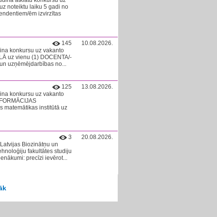
ludina atklātu konkursu uz
z noteiktu laiku 5 gadi no
ndentiem/ēm izvirzītas
145
10.08.2026.
dina konkursu uz vakanto
LĀ uz vienu (1) DOCENTA/-
 un uzņēmējdarbības no...
125
13.08.2026.
dina konkursu uz vakanto
INFORMĀCIJAS
temātikas institūtā uz
3
20.08.2026.
 Latvijas Biozinātņu un
ehnoloģiju fakultātes studiju
nākumi: precīzi ievērot...
āk