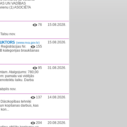
IKAS UN VADĪBAS
 vienu (1) ASOCIĒTA
76
15.08.2028.
Talsu nov.
RUKTORS
15.08.2026.
(www.nva.gov.lv)
Reģistrācijas Nr.
155
B kategorijas braukšanas
95
31.08.2026.
tam. Atalgojums: 780,00
iem: pamata vai vidējās
enoteiktu laiku. Darba
abpils nov.
137
14.08.2026.
 Dārzkopības tehniķi
s un kopšanas darbus, kas
kon...
204
20.08.2026.