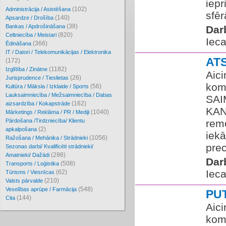
iep
(102)
Administrācija / Asistēšana
sfēr
(140)
Apsardze / Drošība
(38)
Bankas / Apdrošināšana
Dar
(820)
Celtniecība / Meistari
Iec
(366)
Ēdināšana
IT / Datori / Telekomunikācijas / Elektronika
AT
(172)
(1182)
Izglītība / Zinātne
Aic
(26)
Jurisprudence / Tieslietas
kom
(56)
Kultūra / Māksla / Izklaide / Sports
Lauksaimniecība / Mežsaimniecība / Dabas
SAI
(162)
aizsardzība / Kokapstrāde
KAN
(1040)
Mārketings / Reklāma / PR / Mediji
Pārdošana /Tirdzniecība/ Klientu
rem
(2)
apkalpošana
iekā
(1056)
Ražošana / Mehānika / Strādnieki
prec
Sezonas darbi/ Kvalificēti strādnieki/
(298)
Amatnieki/ Dažādi
Dar
(508)
Transports / Loģistika
Iec
(62)
Tūrisms / Viesnīcas
(210)
Valsts pārvalde
(548)
Veselības aprūpe / Farmācija
PU
(144)
Cita
​Aic
koma