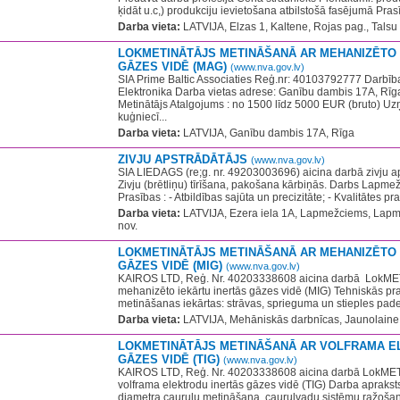
ķidāt u.c,) produkciju ievietošana atbilstošā fasējumā Prasī
Darba vieta:
LATVIJA, Elzas 1, Kaltene, Rojas pag., Talsu
LOKMETINĀTĀJS METINĀŠANĀ AR MEHANIZĒTO 
GĀZES VIDĒ (MAG)
(www.nva.gov.lv)
SIA Prime Baltic Associaties Reģ.nr: 40103792777 Darbīb
Elektronika Darba vietas adrese: Ganību dambis 17A, Rī
Metinātājs Atalgojums : no 1500 līdz 5000 EUR (bruto) U
kuģniecī...
Darba vieta:
LATVIJA, Ganību dambis 17A, Rīga
ZIVJU APSTRĀDĀTĀJS
(www.nva.gov.lv)
SIA LIEDAGS (re;g. nr. 49203003696) aicina darbā zivju a
Zivju (brētliņu) tīrīšana, pakošana kārbiņās. Darbs Lapme
Prasības : - Atbildības sajūta un precizitāte; - Kvalitātes p
Darba vieta:
LATVIJA, Ezera iela 1A, Lapmežciems, Lap
nov.
LOKMETINĀTĀJS METINĀŠANĀ AR MEHANIZĒTO 
GĀZES VIDĒ (MIG)
(www.nva.gov.lv)
KAIROS LTD, Reģ. Nr. 40203338608 aicina darbā ​​ LokM
mehanizēto iekārtu inertās gāzes vidē (MIG) Tehniskās pr
metināšanas iekārtas: strāvas, sprieguma un stieples pade
Darba vieta:
LATVIJA, Mehāniskās darbnīcas, Jaunolaine, 
LOKMETINĀTĀJS METINĀŠANĀ AR VOLFRAMA E
GĀZES VIDĒ (TIG)
(www.nva.gov.lv)
KAIROS LTD, Reģ. Nr. 40203338608 aicina darbā LokME
volframa elektrodu inertās gāzes vidē (TIG) Darba aprak
diametra cauruļu metināšana, cauruļvadu sistēmu ražošan