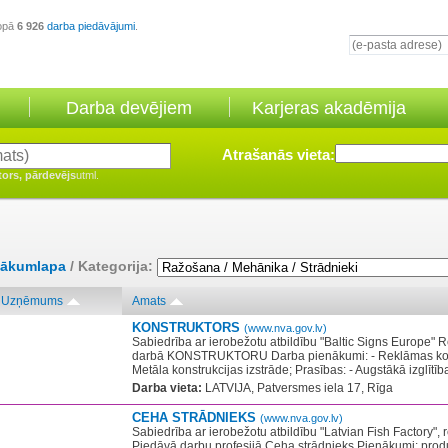
opā
6 926
darba piedāvājumi
.
Darba devējiem
Karjeras akadēmija
Atrašanās vieta:
tors, pārdevējs
utml.
ākumlapa
/ Kategorija:
Uzņēmums
Amats
KONSTRUKTORS
(www.nva.gov.lv)
Sabiedrība ar ierobežotu atbildību "Baltic Signs Europe" 
darbā KONSTRUKTORU Darba pienākumi: - Reklāmas konst
Metāla konstrukcijas izstrāde; Prasības: - Augstākā izglītība
Darba vieta:
LATVIJA, Patversmes iela 17, Rīga
CEHA STRĀDNIEKS
(www.nva.gov.lv)
Sabiedrība ar ierobežotu atbildību "Latvian Fish Factory",
Piedāvā darbu profesijā Ceha strādnieks Pienākumi: produk