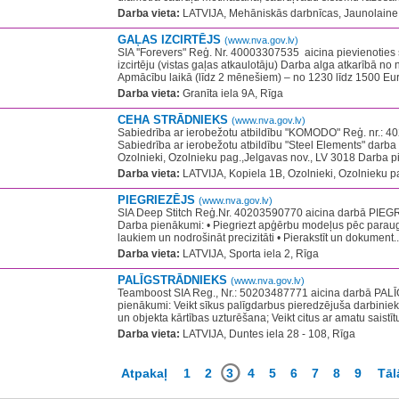
Darba vieta:
LATVIJA, Mehāniskās darbnīcas, Jaunolaine, 
GAĻAS IZCIRTĒJS
(www.nva.gov.lv)
SIA ''Forevers" Reģ. Nr. 40003307535 ​​ aicina pievienoti
izcirtēju (vistas gaļas atkaulotāju)​ Darba alga atkarībā no
Apmācību laikā (līdz 2 mēnešiem) – no 1230 līdz 1500 Eur/ 
Darba vieta:
Granīta iela 9A, Rīga
CEHA STRĀDNIEKS
(www.nva.gov.lv)
Sabiedrība ar ierobežotu atbildību "KOMODO" Reģ. nr.: 4
Sabiedrība ar ierobežotu atbildību "Steel Elements" darba 
Ozolnieki, Ozolnieku pag.,Jelgavas nov., LV 3018 Darba pi
Darba vieta:
LATVIJA, Kopiela 1B, Ozolnieki, Ozolnieku pa
PIEGRIEZĒJS
(www.nva.gov.lv)
SIA Deep Stitch Reģ.Nr. 40203590770 aicina darbā PIEGR
Darba pienākumi: • Piegriezt apģērbu modeļus pēc paraug
laukiem un nodrošināt precizitāti • Pierakstīt un dokument..
Darba vieta:
LATVIJA, Sporta iela 2, Rīga
PALĪGSTRĀDNIEKS
(www.nva.gov.lv)
Teamboost SIA Reg., Nr.: 50203487771 aicina darbā P
pienākumi: Veikt sīkus palīgdarbus pieredzējuša darbinie
un objekta kārtības uzturēšana; Veikt citus ar amatu saistī
Darba vieta:
LATVIJA, Duntes iela 28 - 108, Rīga
Atpakaļ
1
2
3
4
5
6
7
8
9
Tāl