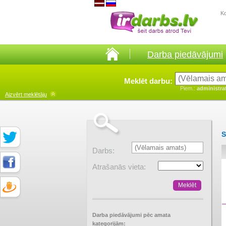
K
Darba piedāvājumi
Meklēt darbu:
Piem.:
administra
Aizvērt
meklētāju
S
Darbs:
Atrašanās vieta:
Darba piedāvājumi pēc amata
kategorijām: