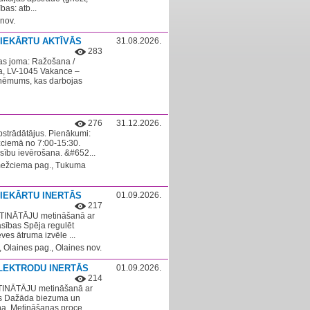
bas: atb...
 nov.
IEKĀRTU AKTĪVĀS
31.08.2026.
283
as joma: Ražošana /
ga, LV-1045 Vakance –
zņēmums, kas darbojas
276
31.12.2026.
pstrādātājus. Pienākumi:
žciemā no 7:00-15:30.
rasību ievērošana. &#652...
mežciema pag., Tukuma
IEKĀRTU INERTĀS
01.09.2026.
217
ETINĀTĀJU metināšanā ar
asības Spēja regulēt
ves ātruma izvēle ...
Olaines pag., Olaines nov.
LEKTRODU INERTĀS
01.09.2026.
214
TINĀTĀJU metināšanā ar
sts Dažāda biezuma un
a. Metināšanas proce...