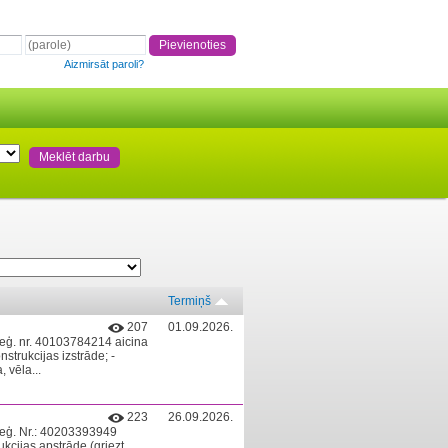
Aizmirsāt paroli?
Termiņš
207
01.09.2026.
Reģ. nr. 40103784214 aicina
rukcijas izstrāde; -
, vēla...
223
26.09.2026.
 reģ. Nr.: 40203393949
cijas apstrāde (griezt,