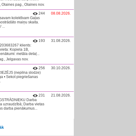
Olaines pag., Olaines nov.
244
08.08.2026.
es savam kolektīvam Gaļas
 nostrādāto maiņu skaita.
...
193
31.08.2026.
0203683267 klients:
vieta: Kopiela 1B,
enākumi: metāla detaļ...
g., Jelgavas nov.
256
30.10.2026.
IEZĒJS (nepilna slodze)
a • Sekot piegriešanas
.
231
21.08.2026.
ALĪGSTRĀDNIEKU Darba
ka uzraudzībā; Darba vietas
tus darba pienākumus...
āk