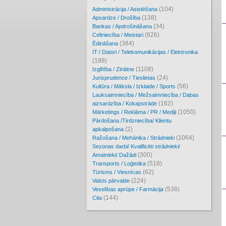
(104)
Administrācija / Asistēšana
(138)
Apsardze / Drošība
(34)
Bankas / Apdrošināšana
(826)
Celtniecība / Meistari
(384)
Ēdināšana
IT / Datori / Telekomunikācijas / Elektronika
(188)
(1108)
Izglītība / Zinātne
(24)
Jurisprudence / Tieslietas
(56)
Kultūra / Māksla / Izklaide / Sports
Lauksaimniecība / Mežsaimniecība / Dabas
(162)
aizsardzība / Kokapstrāde
(1050)
Mārketings / Reklāma / PR / Mediji
Pārdošana /Tirdzniecība/ Klientu
(2)
apkalpošana
(1064)
Ražošana / Mehānika / Strādnieki
Sezonas darbi/ Kvalificēti strādnieki/
(300)
Amatnieki/ Dažādi
(518)
Transports / Loģistika
(62)
Tūrisms / Viesnīcas
(224)
Valsts pārvalde
(538)
Veselības aprūpe / Farmācija
(144)
Cita