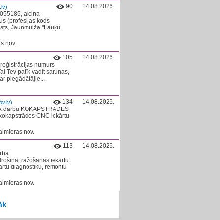
90
14.08.2026.
lv)
3055185, aicina
s (profesijas kods
sts, Jaunmuiža ''Lauķu
s nov.
105
14.08.2026.
 reģistrācijas numurs
i Tev patīk vadīt sarunas,
ar piegādātājie...
134
14.08.2026.
v.lv)
edāvā darbu KOKAPSTRĀDES
kokapstrādes CNC iekārtu
almieras nov.
113
14.08.2026.
arbā
šināt ražošanas iekārtu
kārtu diagnostiku, remontu
almieras nov.
āk