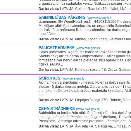
organizētu un uz sadarbību vērstu Noliktavas pārzini , kurš
Darba vieta:
LATVIJA, Celtniecības iela 13, Līvāni, Līvānu
SAIMNIECĪBAS PĀRZINIS
(www.nva.gov.lv)
Uzņēmums SIA WoodHeart reģ.Nr. 44103115105 Pievieno
Meklējam atbildīgu, saimniecisku un organizētu Saimniecīb
nodrošinās uzņēmuma ikdienas saimniecisko darbu organiz
uzturēšanu...
Darba vieta:
LATVIJA, Mildas, Kocēnu pag., Valmieras nov
PALĪGSTRĀDNIEKS
(www.nva.gov.lv)
Gaļas pārstrādes uzņēmums konservu ražošanas cehā (Ku
Saldus nov.) aicina darbā Palīgstrādnieku​ Darbs gaļas 
formēšanā, var nebūt darba pieredze, būs apmācības.​ D
fiziskā sagata...
Darba vieta:
LATVIJA, Kuldīgas šoseja 4B, Druva, Saldus 
ŠĶIROTĀJS
(www.nva.gov.lv)
Aicinām darbā šķirotājus - vīriešus. Ikdienas darbs saistīts a
slodze - 5 darba dienas nedēļā. Darba laiks : 08:00 - 17:0
pienākumi : Otrreizējo pārstrādes materiālu šķirošana. Vei
teri...
Darba vieta:
LATVIJA, Liepājas šoseja 27B, Dobele, Dobe
CEHA STRĀDNIEKS
(www.nva.gov.lv)
Sabiedrība ar ierobežotu atbildību "Leatus" aicina darbā 
un augļu pārstrādē. Pienākumi: -Augļu šķirošana, -Daivošan
Precizitāte, -Atbildīga attieksme pret darbu Piedāvājam: -
Darba vieta:
LATVIJA, Āķu iela 4A, Salacgrīva, Limbažu n