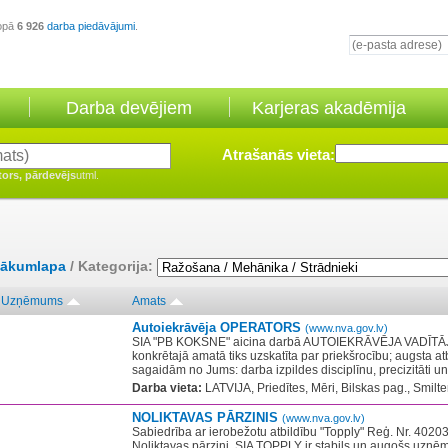
opā
6 926
darba piedāvājumi
.
Darba devējiem
Karjeras akadēmija
Atrašanās vieta:
tors, pārdevējs
utml.
ākumlapa
/ Kategorija:
Uzņēmums
Amats
Autoiekrāvēja OPERATORS
(www.nva.gov.lv)
SIA "PB KOKSNE" aicina darbā AUTOIEKRĀVĒJA VADĪTĀJ
konkrētajā amatā tiks uzskatīta par priekšrocību; augsta at
sagaidām no Jums: darba izpildes disciplīnu, precizitāti un 
Darba vieta:
LATVIJA, Priedītes, Mēri, Bilskas pag., Smilt
NOLIKTAVAS PĀRZINIS
(www.nva.gov.lv)
Sabiedrība ar ierobežotu atbildību "Topply" Reģ. Nr. 402
Noliktavas pārzini ​ SIA TOPPLY ir stabils un augošs uzņē