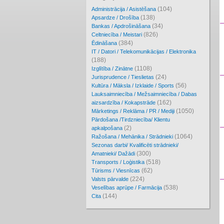
(104)
Administrācija / Asistēšana
(138)
Apsardze / Drošība
(34)
Bankas / Apdrošināšana
(826)
Celtniecība / Meistari
(384)
Ēdināšana
IT / Datori / Telekomunikācijas / Elektronika
(188)
(1108)
Izglītība / Zinātne
(24)
Jurisprudence / Tieslietas
(56)
Kultūra / Māksla / Izklaide / Sports
Lauksaimniecība / Mežsaimniecība / Dabas
(162)
aizsardzība / Kokapstrāde
(1050)
Mārketings / Reklāma / PR / Mediji
Pārdošana /Tirdzniecība/ Klientu
(2)
apkalpošana
(1064)
Ražošana / Mehānika / Strādnieki
Sezonas darbi/ Kvalificēti strādnieki/
(300)
Amatnieki/ Dažādi
(518)
Transports / Loģistika
(62)
Tūrisms / Viesnīcas
(224)
Valsts pārvalde
(538)
Veselības aprūpe / Farmācija
(144)
Cita