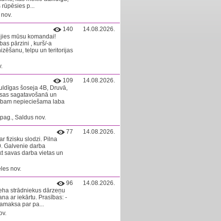
 rūpēsies p...
 nov.
140
14.08.2026.
jies mūsu komandai!
as pārzini , kurš/-a
ēšanu, telpu un teritorijas
.
109
14.08.2026.
ldīgas šoseja 4B, Druvā,
masas sagatavošanā un
arbam nepieciešama laba
pag., Saldus nov.
77
14.08.2026.
r fizisku slodzi. Pilna
0. Galvenie darba
kt savas darba vietas un
les nov.
96
14.08.2026.
ceha strādniekus dārzeņu
a ar iekārtu. Prasības: -
Samaksa par pa...
ov.