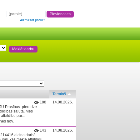
Aizmirsāt paroli?
Termiņš
188
14.08.2026.
U Prasības: pieredze
bildības sajūta. Mēs
atbildību par...
enes nov.
143
14.08.2026.
03214416 aicina darbā
mums, kas meklē atbildīgu,