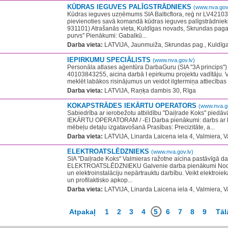
KŪDRAS IEGUVES PALĪGSTRĀDNIEKS
(www.nva.gov.
Kūdras ieguves uzņēmums SIA Balticflora, reģ nr LV4210
pievienoties savā komandā kūdras ieguves palīgstrādnieku
931101) Atrašanās vieta, Kuldīgas novads, Skrundas paga
purvs'' Pienākumi: Gabalkū...
Darba vieta:
LATVIJA, Jaunmuiža, Skrundas pag., Kuldīga
IEPIRKUMU SPECIĀLISTS
(www.nva.gov.lv)
Personāla atlases aģentūra DarbaGuru (SIA "3A princips")
40103843255, aicina darbā I epirkumu projektu vadītāju. Va
meklēt labākos risinājumus un veidot ilgtermiņa attiecības 
Darba vieta:
LATVIJA, Raņķa dambis 30, Rīga
KOKAPSTRĀDES IEKĀRTU OPERATORS
(www.nva.go
Sabiedrība ar ierobežotu atbildību "Daiļrade Koks" pi
IEKĀRTU OPERATORAM / -EI Darba pienākumi: darbs ar 
mēbeļu detaļu izgatavošanā Prasības: Precizitāte, a...
Darba vieta:
LATVIJA, Linarda Laicena iela 4, Valmiera, V
ELEKTROATSLĒDZNIEKS
(www.nva.gov.lv)
SIA ''Daiļrade Koks'' Valmieras ražotne aicina pastāvīgā d
ELEKTROATSLĒDZNIEKU Galvenie darba pienākumi Nodro
un elektroinstalāciju nepārtrauktu darbību. Veikt elektroie
un profilaktisko apkop...
Darba vieta:
LATVIJA, Linarda Laicena iela 4, Valmiera, V
Atpakaļ
1
2
3
4
5
6
7
8
9
Tāl