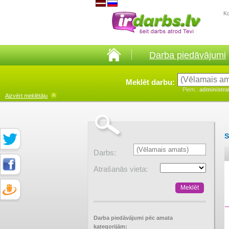
K
Darba piedāvājumi
Meklēt darbu:
Piem.:
administra
Aizvērt
meklētāju
S
Darbs:
Atrašanās vieta:
Darba piedāvājumi pēc amata
kategorijām: